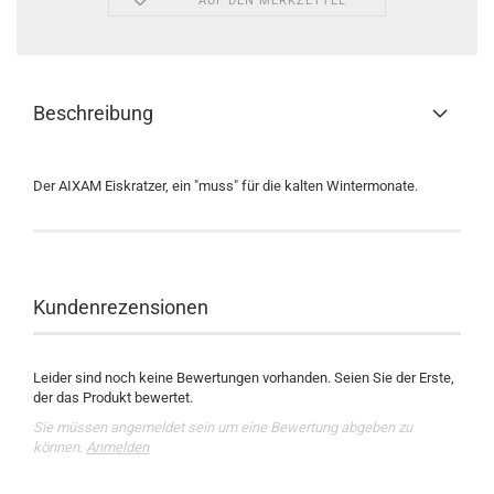
AUF DEN MERKZETTEL
Beschreibung
Der AIXAM Eiskratzer, ein "muss" für die kalten Wintermonate.
Kundenrezensionen
Leider sind noch keine Bewertungen vorhanden. Seien Sie der Erste,
der das Produkt bewertet.
Sie müssen angemeldet sein um eine Bewertung abgeben zu
können.
Anmelden