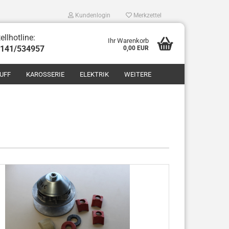
Kundenlogin
Merkzettel
ellhotline:
Ihr Warenkorb
8141/534957
0,00 EUR
UFF
KAROSSERIE
ELEKTRIK
WEITERE
len
ergessen?