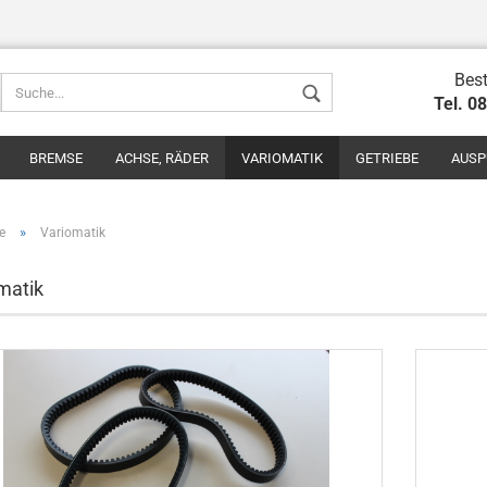
Best
Tel. 0
BREMSE
ACHSE, RÄDER
VARIOMATIK
GETRIEBE
AUSP
»
e
Variomatik
matik
Konto erstel
Passwort v