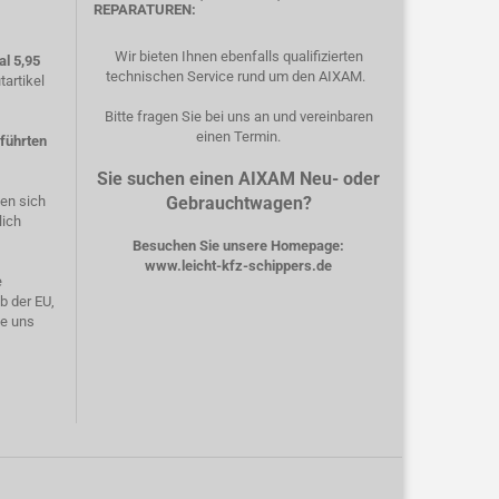
REPARATUREN:
Wir bieten Ihnen ebenfalls qualifizierten
l 5,95
technischen Service rund um den AIXAM.
artikel
Bitte fragen Sie bei uns an und vereinbaren
einen Termin.
eführten
Sie suchen einen AIXAM Neu- oder
hen sich
Gebrauchtwagen?
lich
Besuchen Sie unsere Homepage:
www.leicht-kfz-schippers.de
e
b der EU,
ie uns