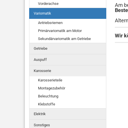
Vorderachse
Am be
Beste
Variomatik
Alter
Antriebsriemen
Primärvariomatik am Motor
Wir k
Sekundärvariomatik am Getriebe
Getriebe
Auspuff
Karosserie
Karosserieteile
Montagezubehör
Beleuchtung
Klebstoffe
Elektrik
Sonstiges