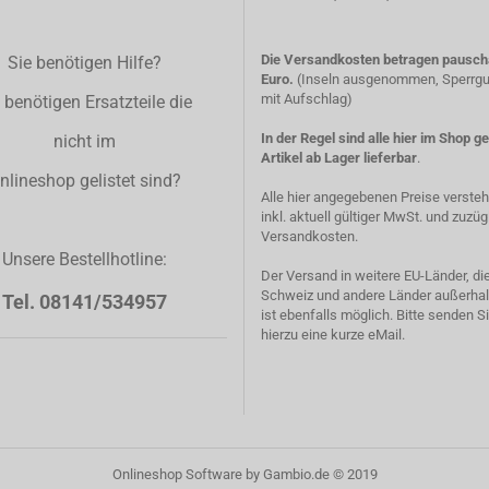
Die Versandkosten betragen pauscha
Sie benötigen Hilfe?
Euro.
(Inseln ausgenommen, Sperrgut
mit Aufschlag)
 benötigen Ersatzteile die
In der Regel sind alle hier im Shop g
nicht im
Artikel ab Lager lieferbar
.
nlineshop gelistet sind?
Alle hier angegebenen Preise verste
inkl. aktuell gültiger MwSt. und zuzüg
Versandkosten.
Unsere Bestellhotline:
Der Versand in weitere EU-Länder, di
Schweiz und andere Länder außerhal
Tel. 08141/534957
ist ebenfalls möglich. Bitte senden S
hierzu eine kurze eMail.
Onlineshop Software
by Gambio.de © 2019