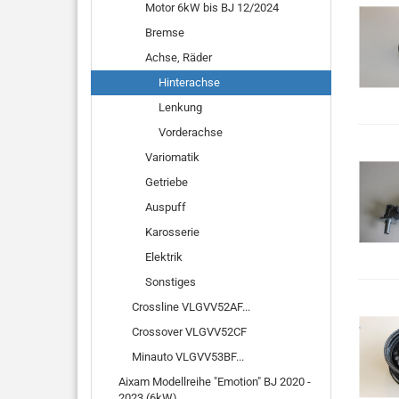
Motor 6kW bis BJ 12/2024
Bremse
Achse, Räder
Hinterachse
Lenkung
Vorderachse
Variomatik
Getriebe
Auspuff
Karosserie
Elektrik
Sonstiges
Crossline VLGVV52AF...
Crossover VLGVV52CF
Minauto VLGVV53BF...
Aixam Modellreihe "Emotion" BJ 2020 -
2023 (6kW)