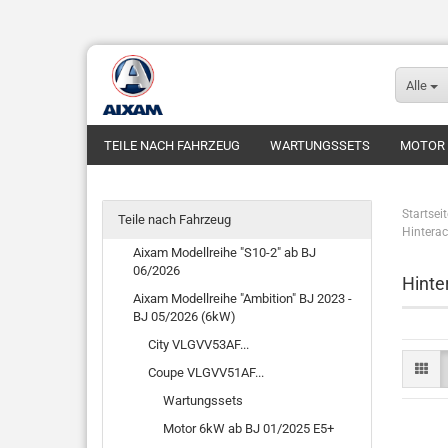
Alle
TEILE NACH FAHRZEUG
WARTUNGSSETS
MOTOR
FUNDGRUBE
FAHRZEUGE
Startseit
Teile nach Fahrzeug
Hintera
Aixam Modellreihe "S10-2" ab BJ
06/2026
Hinte
Aixam Modellreihe "Ambition" BJ 2023 -
BJ 05/2026 (6kW)
City VLGVV53AF...
Coupe VLGVV51AF...
Wartungssets
Motor 6kW ab BJ 01/2025 E5+