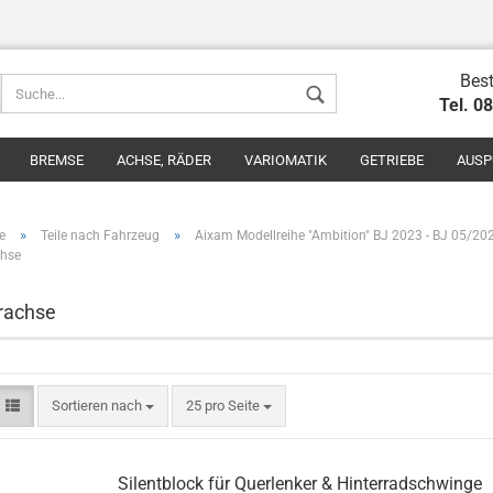
Best
Tel. 0
BREMSE
ACHSE, RÄDER
VARIOMATIK
GETRIEBE
AUSP
»
»
e
Teile nach Fahrzeug
Aixam Modellreihe "Ambition" BJ 2023 - BJ 05/20
chse
rachse
Konto erstel
Passwort v
Sortieren nach
25 pro Seite
Silentblock für Querlenker & Hinterradschwinge