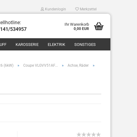
Kundenlogin
Merkzettel
ellhotline:
Ihr Warenkorb
8141/534957
0,00 EUR
UFF
KAROSSERIE
ELEKTRIK
SONSTIGES
»
»
»
26 (6kW)
Coupe VLGVV51AF...
Achse, Räder
len
ergessen?