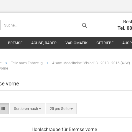
Best
Tel. 0
BREMSE
ACHSE, RÄDER
VARIOMATIK
GETRIEBE
AUSP
»
»
e
Teile nach Fahrzeug
Aixam Modellreihe "Vision" BJ 2013 - 2016 (4kW)
vorne
se vorne
Konto erstel
Passwort v
Sortieren nach
25 pro Seite
Hohlschraube für Bremse vorne