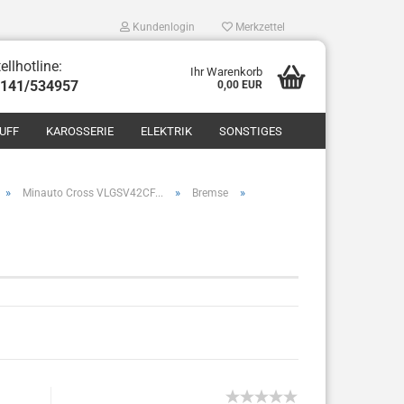
Kundenlogin
Merkzettel
ellhotline:
Ihr Warenkorb
8141/534957
0,00 EUR
UFF
KAROSSERIE
ELEKTRIK
SONSTIGES
»
»
»
Minauto Cross VLGSV42CF...
Bremse
len
ergessen?