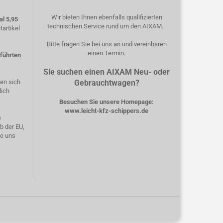
Wir bieten Ihnen ebenfalls qualifizierten
l 5,95
technischen Service rund um den AIXAM.
artikel
Bitte fragen Sie bei uns an und vereinbaren
einen Termin.
eführten
Sie suchen einen AIXAM Neu- oder
hen sich
Gebrauchtwagen?
lich
Besuchen Sie unsere Homepage:
www.leicht-kfz-schippers.de
e
b der EU,
ie uns