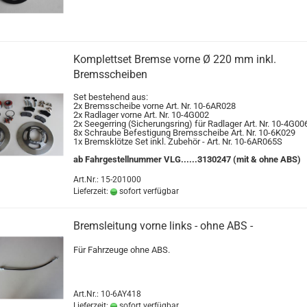
Komplettset Bremse vorne Ø 220 mm inkl.
Bremsscheiben
Set bestehend aus:
2x Bremsscheibe vorne Art. Nr. 10-6AR028
2x Radlager vorne Art. Nr. 10-4G002
2x Seegerring (Sicherungsring) für Radlager Art. Nr. 10-4G00
8x Schraube Befestigung Bremsscheibe Art. Nr. 10-6K029
1x Bremsklötze Set inkl. Zubehör - Art. Nr. 10-6AR065S
ab Fahrgestellnummer VLG......3130247 (mit & ohne ABS)
Art.Nr.: 15-201000
Lieferzeit:
sofort verfügbar
Bremsleitung vorne links - ohne ABS -
Für Fahrzeuge ohne ABS.
Art.Nr.: 10-6AY418
Lieferzeit:
sofort verfügbar