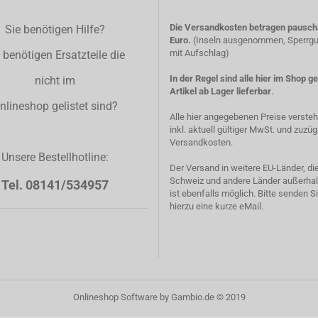
Die Versandkosten betragen pauscha
Sie benötigen Hilfe?
Euro.
(Inseln ausgenommen, Sperrgut
mit Aufschlag)
 benötigen Ersatzteile die
In der Regel sind alle hier im Shop g
nicht im
Artikel ab Lager lieferbar
.
nlineshop gelistet sind?
Alle hier angegebenen Preise verste
inkl. aktuell gültiger MwSt. und zuzüg
Versandkosten.
Unsere Bestellhotline:
Der Versand in weitere EU-Länder, di
Schweiz und andere Länder außerhal
Tel. 08141/534957
ist ebenfalls möglich. Bitte senden S
hierzu eine kurze eMail.
Onlineshop Software
by Gambio.de © 2019