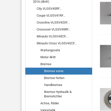
2016 (4kW)
City VLGSV43RF...
Coupe VLGSV41RF...
Crossline VLGSV42SF...
Crossover VLGSV45RF...
Minauto VLGSV43CF...
Minauto Cross VLGSV42CF...
Wartungssets
Motor 4kW
Bremse
Bremse vorne
Bremse hinten
Handbremse
Bremse Hydraulik &
Bremslichter
Achse, Räder
Variomatik