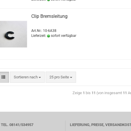
Clip Bremsleitung
Art.Nr.: 10-6A38
Lieferzeit:
sofort verfügbar
Sortieren nach
25 pro Seite
Zeige
1
bis
11
(von insgesamt
11
Ar
TEL. 08141/534957
LIEFERUNG, PREISE, VERSANDKOS