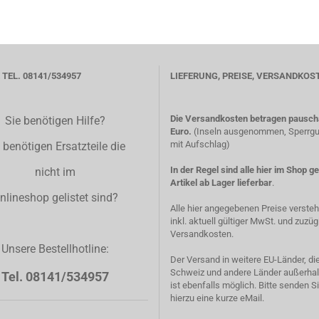
TEL. 08141/534957
LIEFERUNG, PREISE, VERSANDKOS
Die Versandkosten betragen pauscha
Sie benötigen Hilfe?
Euro.
(Inseln ausgenommen, Sperrgut
mit Aufschlag)
 benötigen Ersatzteile die
In der Regel sind alle hier im Shop g
nicht im
Artikel ab Lager lieferbar
.
nlineshop gelistet sind?
Alle hier angegebenen Preise verste
inkl. aktuell gültiger MwSt. und zuzüg
Versandkosten.
Unsere Bestellhotline:
Der Versand in weitere EU-Länder, di
Schweiz und andere Länder außerhal
Tel. 08141/534957
ist ebenfalls möglich. Bitte senden S
hierzu eine kurze eMail.