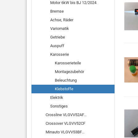
Motor 6kW bis BJ 12/2024
Bremse
Achse, Räder
Variomatik
Getriebe
Auspuff
Karosserie
Karosserieteile
Montagezubehör
Beleuchtung
Klebstoffe
Elektrik
Sonstiges
Crossline VLGVV52AF...
Crossover VLGVV52CF
Minauto VLGVV53BF...