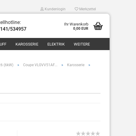
Kundenlogin
Merkzettel
ellhotline:
Ihr Warenkorb
8141/534957
0,00 EUR
UFF
KAROSSERIE
ELEKTRIK
WEITERE
»
»
»
26 (6kW)
Coupe VLGVV51AF...
Karosserie
len
ergessen?