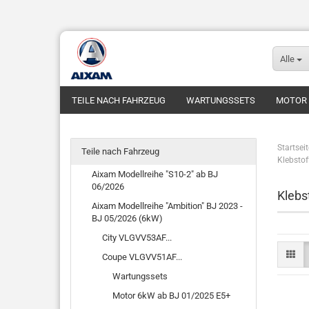
Alle
TEILE NACH FAHRZEUG
WARTUNGSSETS
MOTOR
Startseit
Teile nach Fahrzeug
Klebstof
Aixam Modellreihe "S10-2" ab BJ
06/2026
Klebs
Aixam Modellreihe "Ambition" BJ 2023 -
BJ 05/2026 (6kW)
City VLGVV53AF...
Coupe VLGVV51AF...
Wartungssets
Motor 6kW ab BJ 01/2025 E5+