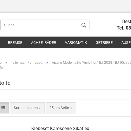
Best
Tel. 0
BREMSE
ACHSE, RÄDER
VARIOMATIK
GETRIEBE
AUSP
»
»
e
Teile nach Fahrzeug
Aixam Modellreihe "Ambition" BJ 2023 - BJ 05/20
fe
toffe
Konto erstel
Passwort v
Sortieren nach
25 pro Seite
Klebeset Karosserie Sikaflex