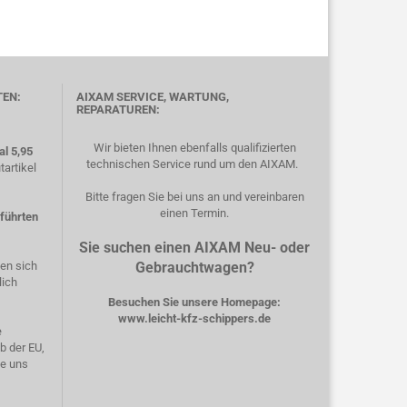
TEN:
AIXAM SERVICE, WARTUNG,
REPARATUREN:
Wir bieten Ihnen ebenfalls qualifizierten
l 5,95
technischen Service rund um den AIXAM.
artikel
Bitte fragen Sie bei uns an und vereinbaren
einen Termin.
eführten
Sie suchen einen AIXAM Neu- oder
hen sich
Gebrauchtwagen?
lich
Besuchen Sie unsere Homepage:
www.leicht-kfz-schippers.de
e
b der EU,
ie uns