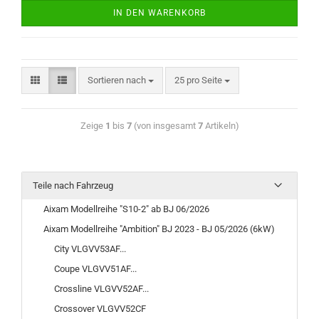
IN DEN WARENKORB
Sortieren nach
25 pro Seite
Zeige
1
bis
7
(von insgesamt
7
Artikeln)
Teile nach Fahrzeug
Aixam Modellreihe "S10-2" ab BJ 06/2026
Aixam Modellreihe "Ambition" BJ 2023 - BJ 05/2026 (6kW)
City VLGVV53AF...
Coupe VLGVV51AF...
Crossline VLGVV52AF...
Crossover VLGVV52CF