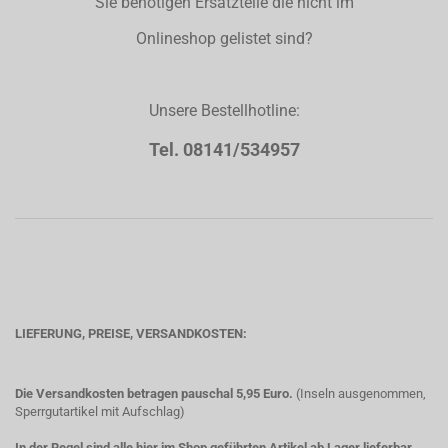
Sie benötigen Ersatzteile die nicht im
Onlineshop gelistet sind?
Unsere Bestellhotline:
Tel. 08141/534957
LIEFERUNG, PREISE, VERSANDKOSTEN:
Die Versandkosten betragen pauschal 5,95 Euro.
(Inseln ausgenommen,
Sperrgutartikel mit Aufschlag)
In der Regel sind alle hier im Shop geführten Artikel ab Lager lieferbar
.