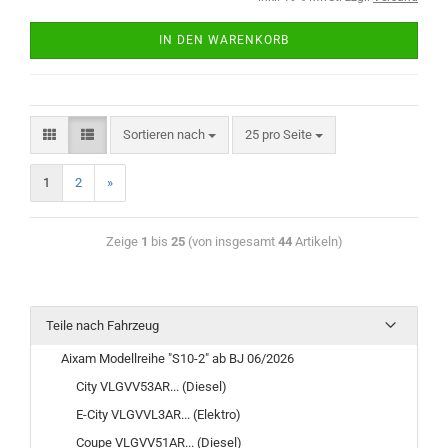
IN DEN WARENKORB
Sortieren nach
25 pro Seite
1
2
»
Zeige
1
bis
25
(von insgesamt
44
Artikeln)
Teile nach Fahrzeug
Aixam Modellreihe "S10-2" ab BJ 06/2026
City VLGVV53AR... (Diesel)
E-City VLGVVL3AR... (Elektro)
Coupe VLGVV51AR... (Diesel)