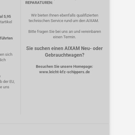
REPARATUREN:
Wir bieten Ihnen ebenfalls qualifizierten
l 5,95
technischen Service rund um den AIXAM.
artikel
Bitte fragen Sie bei uns an und vereinbaren
einen Termin.
eführten
Sie suchen einen AIXAM Neu- oder
hen sich
Gebrauchtwagen?
lich
Besuchen Sie unsere Homepage:
www.leicht-kfz-schippers.de
e
b der EU,
ie uns