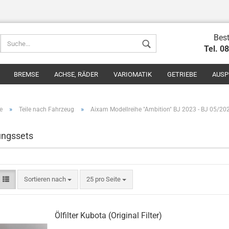
Best
Tel. 0
BREMSE
ACHSE, RÄDER
VARIOMATIK
GETRIEBE
AUSP
»
»
e
Teile nach Fahrzeug
Aixam Modellreihe "Ambition" BJ 2023 - BJ 05/20
ungssets
Konto erstel
Passwort v
Sortieren nach
25 pro Seite
Ölfilter Kubota (Original Filter)