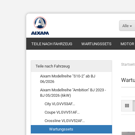
Alle
TEILE NACH FAHRZEUG
WARTUNGSSETS
MOTOR
Startseit
Teile nach Fahrzeug
Aixam Modellreihe "S10-2" ab BJ
Wart
06/2026
Aixam Modellreihe "Ambition" BJ 2023 -
BJ 05/2026 (6kW)
City VLGVV53AF...
Coupe VLGVV51AF...
Crossline VLGVV52AF...
Wartungssets