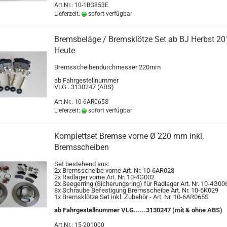
Art.Nr.: 10-1BG853E
Lieferzeit:
sofort verfügbar
Bremsbeläge / Bremsklötze Set ab BJ Herbst 20
Heute
Bremsscheibendurchmesser 220mm
ab Fahrgestellnummer
VLG...3130247 (ABS)
Art.Nr.: 10-6AR065S
Lieferzeit:
sofort verfügbar
Komplettset Bremse vorne Ø 220 mm inkl.
Bremsscheiben
Set bestehend aus:
2x Bremsscheibe vorne Art. Nr. 10-6AR028
2x Radlager vorne Art. Nr. 10-4G002
2x Seegerring (Sicherungsring) für Radlager Art. Nr. 10-4G00
8x Schraube Befestigung Bremsscheibe Art. Nr. 10-6K029
1x Bremsklötze Set inkl. Zubehör - Art. Nr. 10-6AR065S
ab Fahrgestellnummer VLG......3130247 (mit & ohne ABS)
Art.Nr.: 15-201000