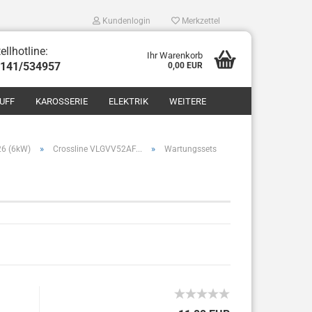
Kundenlogin
Merkzettel
ellhotline:
Ihr Warenkorb
8141/534957
0,00 EUR
UFF
KAROSSERIE
ELEKTRIK
WEITERE
»
»
26 (6kW)
Crossline VLGVV52AF...
Wartungssets
len
ergessen?