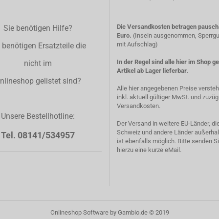
Die Versandkosten betragen pauscha
Sie benötigen Hilfe?
Euro.
(Inseln ausgenommen, Sperrgut
mit Aufschlag)
 benötigen Ersatzteile die
In der Regel sind alle hier im Shop g
nicht im
Artikel ab Lager lieferbar
.
nlineshop gelistet sind?
Alle hier angegebenen Preise verste
inkl. aktuell gültiger MwSt. und zuzüg
Versandkosten.
Unsere Bestellhotline:
Der Versand in weitere EU-Länder, di
Schweiz und andere Länder außerhal
Tel. 08141/534957
ist ebenfalls möglich. Bitte senden S
hierzu eine kurze eMail.
Onlineshop Software
by Gambio.de © 2019