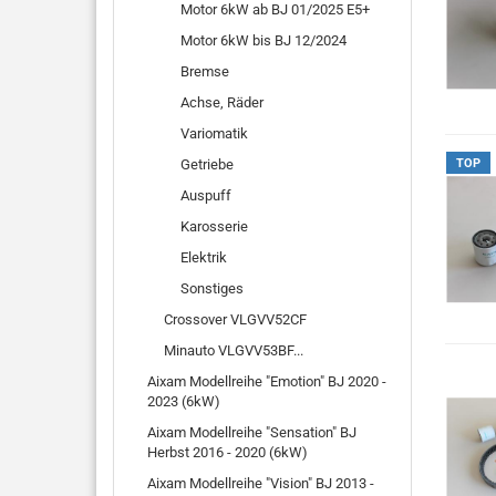
Motor 6kW ab BJ 01/2025 E5+
Motor 6kW bis BJ 12/2024
Bremse
Achse, Räder
Variomatik
Getriebe
TOP
Auspuff
Karosserie
Elektrik
Sonstiges
Crossover VLGVV52CF
Minauto VLGVV53BF...
Aixam Modellreihe "Emotion" BJ 2020 -
2023 (6kW)
Aixam Modellreihe "Sensation" BJ
Herbst 2016 - 2020 (6kW)
Aixam Modellreihe "Vision" BJ 2013 -