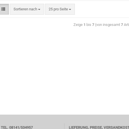
Sortieren nach
25 pro Seite
Zeige
1
bis
7
(von insgesamt
7
Art
TEL. 08141/534957
LIEFERUNG, PREISE, VERSANDKOS