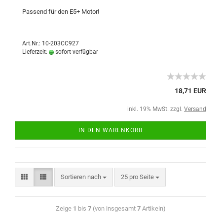
Passend für den E5+ Motor!
Art.Nr.: 10-203CC927
Lieferzeit:
sofort verfügbar
18,71 EUR
inkl. 19% MwSt. zzgl.
Versand
IN DEN WARENKORB
Sortieren nach
25 pro Seite
Zeige
1
bis
7
(von insgesamt
7
Artikeln)