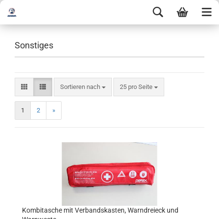
Sonstiges
Sortieren nach
25 pro Seite
1
2
»
Kombitasche mit Verbandskasten, Warndreieck und