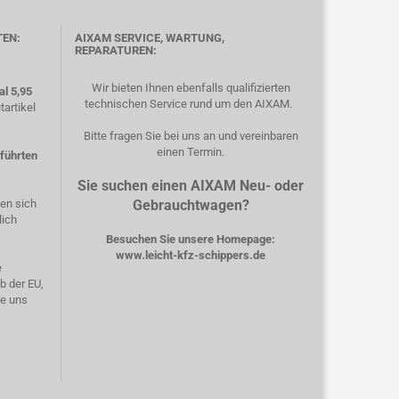
TEN:
AIXAM SERVICE, WARTUNG,
REPARATUREN:
Wir bieten Ihnen ebenfalls qualifizierten
l 5,95
technischen Service rund um den AIXAM.
artikel
Bitte fragen Sie bei uns an und vereinbaren
einen Termin.
eführten
Sie suchen einen AIXAM Neu- oder
hen sich
Gebrauchtwagen?
lich
Besuchen Sie unsere Homepage:
www.leicht-kfz-schippers.de
e
b der EU,
ie uns