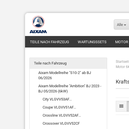
Alle
TEILE NACH FAHRZEUG
WARTUNGSSETS
MOTOR
FUNDGRUBE
FAHRZEUGE
Startseit
Teile nach Fahrzeug
Motor 6
Aixam Modellreihe "S10-2" ab BJ
06/2026
Kraft
Aixam Modellreihe "Ambition" BJ 2023 -
BJ 05/2026 (6kW)
City VLGVV53AF...
Coupe VLGVV51AF...
Crossline VLGVV52AF...
Crossover VLGVV52CF