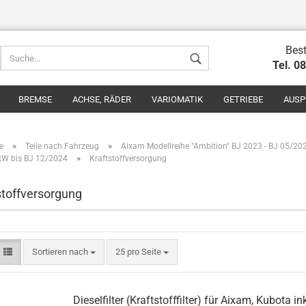
Best
Tel. 0
BREMSE
ACHSE, RÄDER
VARIOMATIK
GETRIEBE
AUSP
»
»
e
Teile nach Fahrzeug
Aixam Modellreihe "Ambition" BJ 2023 - BJ 05/20
»
kW bis BJ 12/2024
Kraftstoffversorgung
stoffversorgung
Konto erstel
Passwort v
Sortieren nach
25 pro Seite
Dieselfilter (Kraftstofffilter) für Aixam, Kubota ink