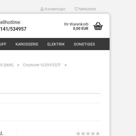
Kundenlogin
Merkzettel
ellhotline:
Ihr Warenkorb
8141/534957
0,00 EUR
UFF
KAROSSERIE
ELEKTRIK
SONSTIGES
»
»
26 (6kW)
Crossover VLGVV52CF
len
ergessen?
l.