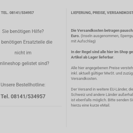
TEL. 08141/534957
LIEFERUNG, PREISE, VERSANDKOS
Die Versandkosten betragen pauscha
Sie benötigen Hilfe?
Euro.
(Inseln ausgenommen, Sperrgut
mit Aufschlag)
 benötigen Ersatzteile die
In der Regel sind alle hier im Shop g
nicht im
Artikel ab Lager lieferbar
.
nlineshop gelistet sind?
Alle hier angegebenen Preise verste
inkl. aktuell gültiger MwSt. und zuzüg
Versandkosten.
Unsere Bestellhotline:
Der Versand in weitere EU-Länder, di
Schweiz und andere Länder außerhal
Tel. 08141/534957
ist ebenfalls möglich. Bitte senden S
hierzu eine kurze eMail.