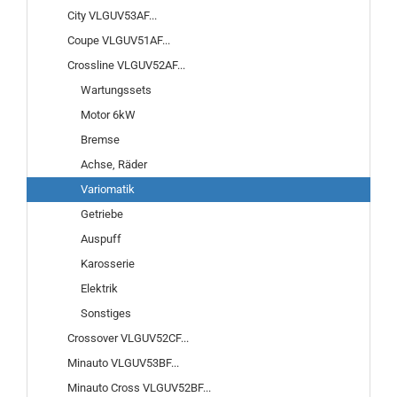
City VLGUV53AF...
Coupe VLGUV51AF...
Crossline VLGUV52AF...
Wartungssets
Motor 6kW
Bremse
Achse, Räder
Variomatik
Getriebe
Auspuff
Karosserie
Elektrik
Sonstiges
Crossover VLGUV52CF...
Minauto VLGUV53BF...
Minauto Cross VLGUV52BF...