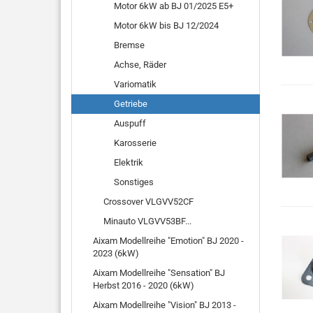
Motor 6kW ab BJ 01/2025 E5+
Motor 6kW bis BJ 12/2024
Bremse
Achse, Räder
Variomatik
Getriebe
Auspuff
Karosserie
Elektrik
Sonstiges
Crossover VLGVV52CF
Minauto VLGVV53BF...
Aixam Modellreihe "Emotion" BJ 2020 -
2023 (6kW)
Aixam Modellreihe "Sensation" BJ
Herbst 2016 - 2020 (6kW)
Aixam Modellreihe "Vision" BJ 2013 -