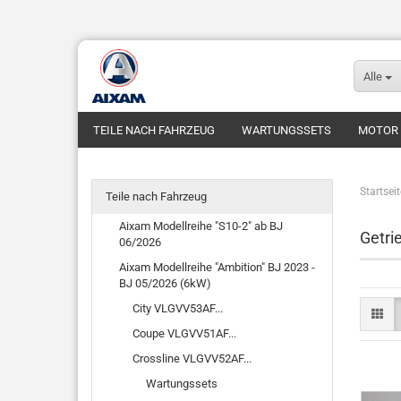
Alle
TEILE NACH FAHRZEUG
WARTUNGSSETS
MOTOR
FUNDGRUBE
FAHRZEUGE
Startseit
Teile nach Fahrzeug
Aixam Modellreihe "S10-2" ab BJ
Getri
06/2026
Aixam Modellreihe "Ambition" BJ 2023 -
BJ 05/2026 (6kW)
City VLGVV53AF...
Coupe VLGVV51AF...
Crossline VLGVV52AF...
Wartungssets