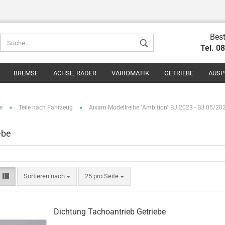
Best
Tel. 0
BREMSE
ACHSE, RÄDER
VARIOMATIK
GETRIEBE
AUSP
»
»
e
Teile nach Fahrzeug
Aixam Modellreihe "Ambition" BJ 2023 - BJ 05/20
ebe
Konto erstel
Passwort v
Sortieren nach
25 pro Seite
Dichtung Tachoantrieb Getriebe