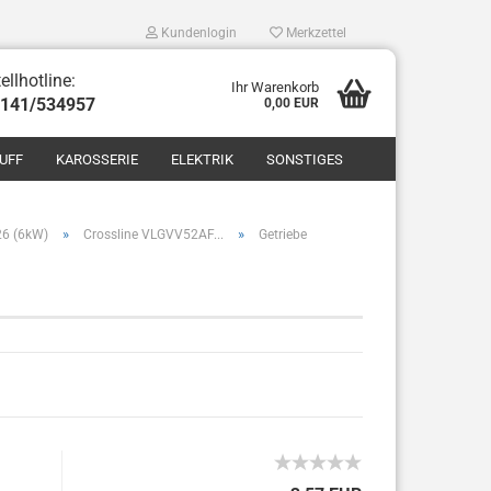
Kundenlogin
Merkzettel
ellhotline:
Ihr Warenkorb
8141/534957
0,00 EUR
UFF
KAROSSERIE
ELEKTRIK
SONSTIGES
»
»
26 (6kW)
Crossline VLGVV52AF...
Getriebe
len
ergessen?