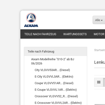
Alle
TEILE NACH FAHRZEUG
WARTUNGSSETS
MOTOR
Startseit
Teile nach Fahrzeug
Aixam Modellreihe "S10-2" ab BJ
Lenk
06/2026
City VLGVV53AR... (Diesel)
E-City VLGVVL3AR... (Elektro)
Coupe VLGVV51AR... (Diesel)
E-Coupe VLGVVL1AR... (Elektro)
Crossover VLGVV52_R... (Diesel)
E-Crossover VLGVVL2AR... (Elektro)