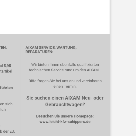
TEN:
AIXAM SERVICE, WARTUNG,
REPARATUREN:
Wir bieten Ihnen ebenfalls qualifizierten
l 5,95
technischen Service rund um den AIXAM.
artikel
Bitte fragen Sie bei uns an und vereinbaren
einen Termin.
eführten
Sie suchen einen AIXAM Neu- oder
hen sich
Gebrauchtwagen?
lich
Besuchen Sie unsere Homepage:
www.leicht-kfz-schippers.de
e
b der EU,