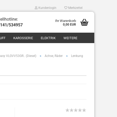
Kundenlogin
Merkzettel
ellhotline:
Ihr Warenkorb
8141/534957
0,00 EUR
UFF
KAROSSERIE
ELEKTRIK
WEITERE
»
»
asy VLGVV53GR.. (Diesel)
Achse, Räder
Lenkung
len
ergessen?