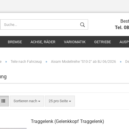
Best
Tel. 0
BREMSE
ACHSE, RÄDER
VARIOMATIK
GETRIEBE
AUSP
»
»
»
e
Teile nach Fahrzeug
Aixam Modellreihe "S10-2" ab BJ 06/2026
De
ung
Konto erstel
Passwort v
Sortieren nach
25 pro Seite
Traggelenk (Gelenkkopf Traggelenk)