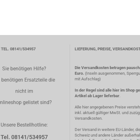
TEL. 08141/534957
LIEFERUNG, PREISE, VERSANDKOS
Die Versandkosten betragen pauscha
Sie benötigen Hilfe?
Euro.
(Inseln ausgenommen, Sperrgut
mit Aufschlag)
 benötigen Ersatzteile die
In der Regel sind alle hier im Shop g
nicht im
Artikel ab Lager lieferbar
.
nlineshop gelistet sind?
Alle hier angegebenen Preise verste
inkl. aktuell gültiger MwSt. und zuzüg
Versandkosten.
Unsere Bestellhotline:
Der Versand in weitere EU-Länder, di
Schweiz und andere Länder außerhal
Tel. 08141/534957