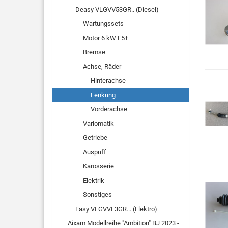
Deasy VLGVV53GR.. (Diesel)
Wartungssets
Motor 6 kW E5+
Bremse
Achse, Räder
Hinterachse
Lenkung
Vorderachse
Variomatik
Getriebe
Auspuff
Karosserie
Elektrik
Sonstiges
Easy VLGVVL3GR... (Elektro)
Aixam Modellreihe "Ambition" BJ 2023 -