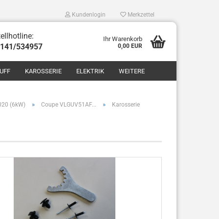
Kundenlogin
Merkzettel
ellhotline:
Ihr Warenkorb
8141/534957
0,00 EUR
UFF
KAROSSERIE
ELEKTRIK
WEITERE
»
»
2020 (6kW)
Coupe VLGUV51AF...
Karosserie
len
ergessen?