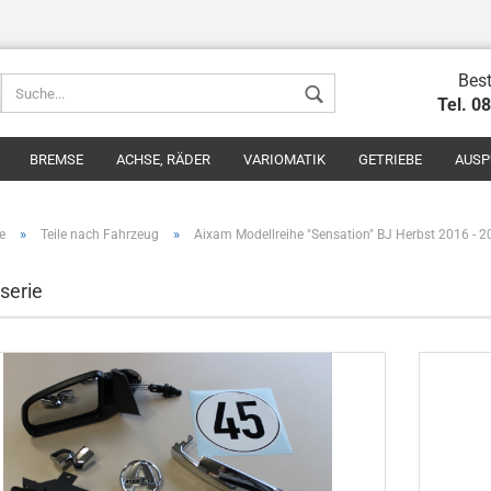
Best
Tel. 0
BREMSE
ACHSE, RÄDER
VARIOMATIK
GETRIEBE
AUSP
»
»
e
Teile nach Fahrzeug
Aixam Modellreihe "Sensation" BJ Herbst 2016 - 
serie
Konto erstel
Passwort v