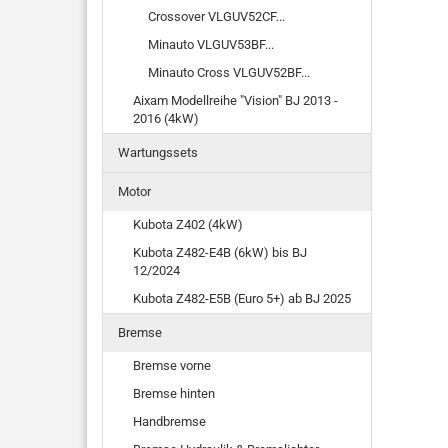
Crossover VLGUV52CF...
Minauto VLGUV53BF...
Minauto Cross VLGUV52BF...
Aixam Modellreihe "Vision" BJ 2013 -
2016 (4kW)
Wartungssets
Motor
Kubota Z402 (4kW)
Kubota Z482-E4B (6kW) bis BJ
12/2024
Kubota Z482-E5B (Euro 5+) ab BJ 2025
Bremse
Bremse vorne
Bremse hinten
Handbremse