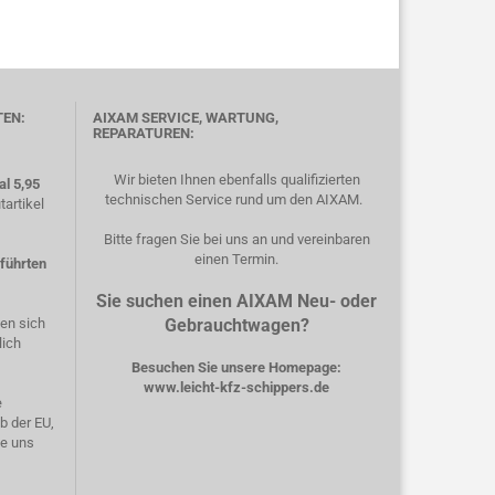
TEN:
AIXAM SERVICE, WARTUNG,
REPARATUREN:
Wir bieten Ihnen ebenfalls qualifizierten
l 5,95
technischen Service rund um den AIXAM.
artikel
Bitte fragen Sie bei uns an und vereinbaren
einen Termin.
eführten
Sie suchen einen AIXAM Neu- oder
hen sich
Gebrauchtwagen?
lich
Besuchen Sie unsere Homepage:
www.leicht-kfz-schippers.de
e
b der EU,
ie uns