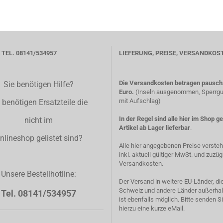
TEL. 08141/534957
LIEFERUNG, PREISE, VERSANDKOS
Die Versandkosten betragen pauscha
Sie benötigen Hilfe?
Euro.
(Inseln ausgenommen, Sperrgut
mit Aufschlag)
 benötigen Ersatzteile die
In der Regel sind alle hier im Shop g
nicht im
Artikel ab Lager lieferbar
.
nlineshop gelistet sind?
Alle hier angegebenen Preise verste
inkl. aktuell gültiger MwSt. und zuzüg
Versandkosten.
Unsere Bestellhotline:
Der Versand in weitere EU-Länder, di
Schweiz und andere Länder außerhal
Tel. 08141/534957
ist ebenfalls möglich. Bitte senden S
hierzu eine kurze eMail.