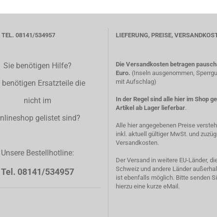
TEL. 08141/534957
LIEFERUNG, PREISE, VERSANDKOS
Die Versandkosten betragen pauscha
Sie benötigen Hilfe?
Euro.
(Inseln ausgenommen, Sperrgut
mit Aufschlag)
 benötigen Ersatzteile die
In der Regel sind alle hier im Shop g
nicht im
Artikel ab Lager lieferbar
.
nlineshop gelistet sind?
Alle hier angegebenen Preise verste
inkl. aktuell gültiger MwSt. und zuzüg
Versandkosten.
Unsere Bestellhotline:
Der Versand in weitere EU-Länder, di
Schweiz und andere Länder außerhal
Tel. 08141/534957
ist ebenfalls möglich. Bitte senden S
hierzu eine kurze eMail.