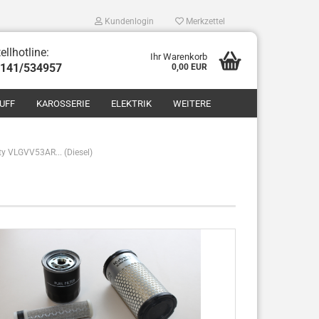
Kundenlogin
Merkzettel
ellhotline:
Ihr Warenkorb
8141/534957
0,00 EUR
UFF
KAROSSERIE
ELEKTRIK
WEITERE
ty VLGVV53AR... (Diesel)
len
ergessen?