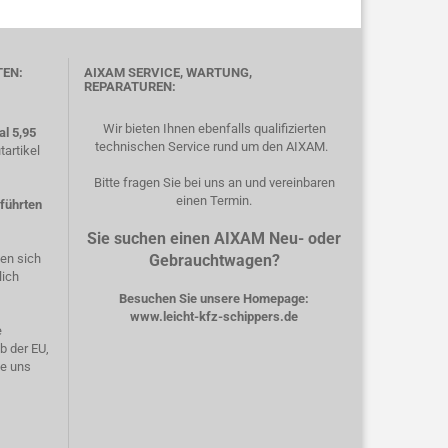
TEN:
AIXAM SERVICE, WARTUNG,
REPARATUREN:
Wir bieten Ihnen ebenfalls qualifizierten
l 5,95
technischen Service rund um den AIXAM.
artikel
Bitte fragen Sie bei uns an und vereinbaren
einen Termin.
eführten
Sie suchen einen AIXAM Neu- oder
hen sich
Gebrauchtwagen?
lich
Besuchen Sie unsere Homepage:
www.leicht-kfz-schippers.de
e
b der EU,
ie uns