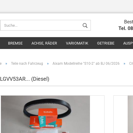
Best
Tel. 0
BREMSE
ACHSE, RÄDER
VARIOMATIK
GETRIEBE
AUSP
»
»
»
e
Teile nach Fahrzeug
Aixam Modellreihe "S10-2" ab BJ 06/2026
Ci
VLGVV53AR... (Diesel)
Konto erstel
Passwort v