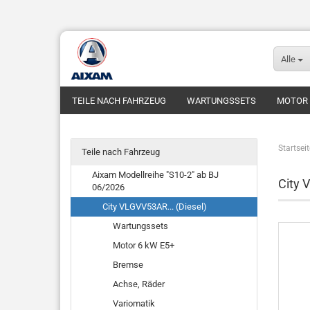
Alle
TEILE NACH FAHRZEUG
WARTUNGSSETS
MOTOR
Startseit
Teile nach Fahrzeug
Aixam Modellreihe "S10-2" ab BJ
City 
06/2026
City VLGVV53AR... (Diesel)
Wartungssets
Motor 6 kW E5+
Bremse
Achse, Räder
Variomatik