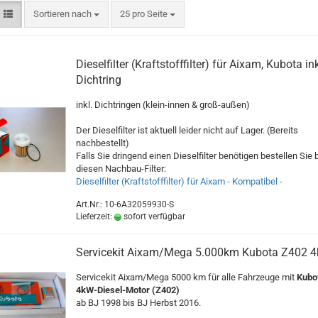
Sortieren nach
25 pro Seite
Dieselfilter (Kraftstofffilter) für Aixam, Kubota ink
Dichtring
inkl. Dichtringen (klein-innen & groß-außen)
Der Dieselfilter ist aktuell leider nicht auf Lager. (Bereits
nachbestellt)
Falls Sie dringend einen Dieselfilter benötigen bestellen Sie b
diesen Nachbau-Filter:
Dieselfilter (Kraftstofffilter) für Aixam - Kompatibel -
Art.Nr.: 10-6A32059930-S
Lieferzeit:
sofort verfügbar
Servicekit Aixam/Mega 5.000km Kubota Z402 
Servicekit Aixam/Mega 5000 km für alle Fahrzeuge mit
Kubo
4kW-Diesel-Motor (Z402)
ab BJ 1998 bis BJ Herbst 2016.