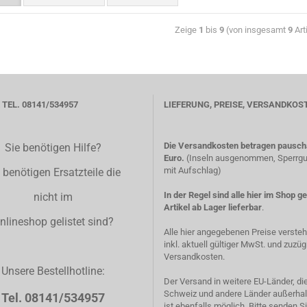
Zeige
1
bis
9
(von insgesamt
9
Art
TEL. 08141/534957
LIEFERUNG, PREISE, VERSANDKOS
Die Versandkosten betragen pauscha
Sie benötigen Hilfe?
Euro.
(Inseln ausgenommen, Sperrgut
mit Aufschlag)
 benötigen Ersatzteile die
In der Regel sind alle hier im Shop g
nicht im
Artikel ab Lager lieferbar
.
nlineshop gelistet sind?
Alle hier angegebenen Preise verste
inkl. aktuell gültiger MwSt. und zuzüg
Versandkosten.
Unsere Bestellhotline:
Der Versand in weitere EU-Länder, di
Schweiz und andere Länder außerhal
Tel. 08141/534957
ist ebenfalls möglich. Bitte senden S