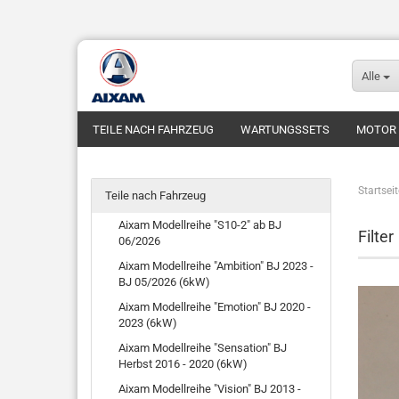
Alle
TEILE NACH FAHRZEUG
WARTUNGSSETS
MOTOR
FUNDGRUBE
FAHRZEUGE
Startseit
Teile nach Fahrzeug
Aixam Modellreihe "S10-2" ab BJ
Filter
06/2026
Aixam Modellreihe "Ambition" BJ 2023 -
BJ 05/2026 (6kW)
Aixam Modellreihe "Emotion" BJ 2020 -
2023 (6kW)
Aixam Modellreihe "Sensation" BJ
Herbst 2016 - 2020 (6kW)
Aixam Modellreihe "Vision" BJ 2013 -