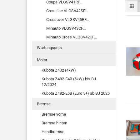
Coupe VLGSV41RF...
Crossline VLGSV42SF...
Crossover VLGSV45RF...
Minauto VLGSV43CF...
Minauto Cross VLGSV42CF...
Wartungssets
Motor
Kubota Z402 (4kW)
Kubota Z482-E4B (6kW) bis BJ
12/2024
Kubota Z482-E5B (Euro 5+) ab BJ 2025
Bremse
Bremse vorne
Bremse hinten
Handbremse