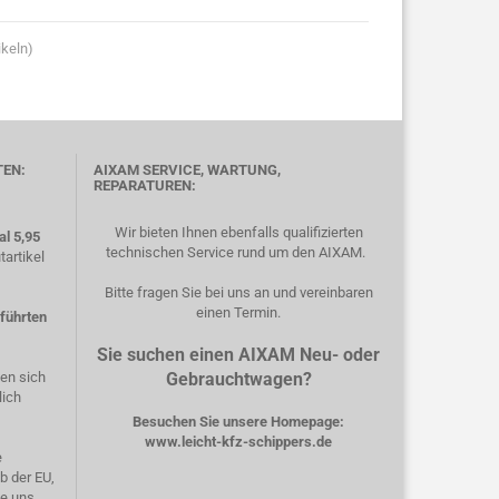
ikeln)
TEN:
AIXAM SERVICE, WARTUNG,
REPARATUREN:
Wir bieten Ihnen ebenfalls qualifizierten
l 5,95
technischen Service rund um den AIXAM.
artikel
Bitte fragen Sie bei uns an und vereinbaren
einen Termin.
eführten
Sie suchen einen AIXAM Neu- oder
hen sich
Gebrauchtwagen?
lich
Besuchen Sie unsere Homepage:
www.leicht-kfz-schippers.de
e
b der EU,
ie uns