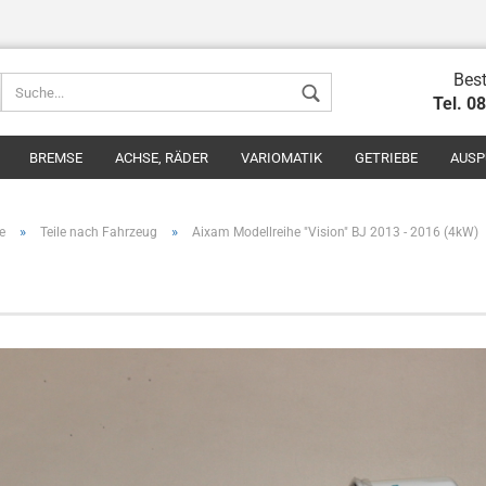
Best
Tel. 0
BREMSE
ACHSE, RÄDER
VARIOMATIK
GETRIEBE
AUSP
»
»
e
Teile nach Fahrzeug
Aixam Modellreihe "Vision" BJ 2013 - 2016 (4kW)
Konto erstel
Passwort v