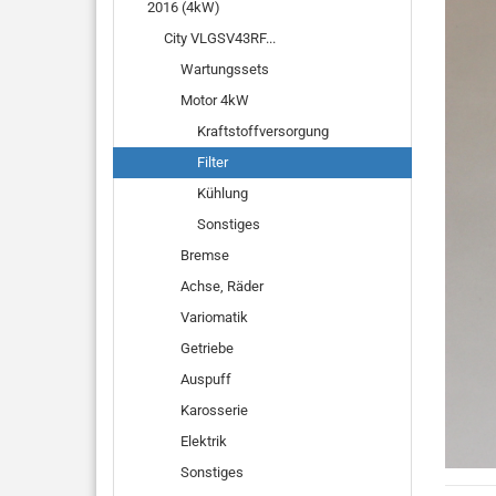
2016 (4kW)
City VLGSV43RF...
Wartungssets
Motor 4kW
Kraftstoffversorgung
Filter
Kühlung
Sonstiges
Bremse
Achse, Räder
Variomatik
Getriebe
Auspuff
Karosserie
Elektrik
Sonstiges