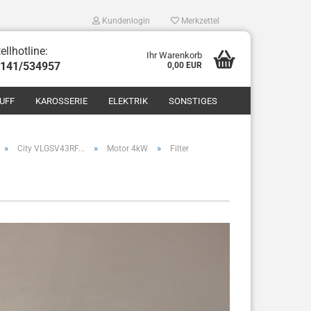
Kundenlogin
Merkzettel
ellhotline:
Ihr Warenkorb
8141/534957
0,00 EUR
UFF
KAROSSERIE
ELEKTRIK
SONSTIGES
»
»
»
City VLGSV43RF...
Motor 4kW
Filter
len
ergessen?