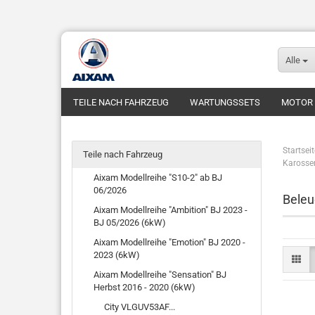
Alle
TEILE NACH FAHRZEUG
WARTUNGSSETS
MOTOR
Startseit
Teile nach Fahrzeug
Karosser
Aixam Modellreihe "S10-2" ab BJ
06/2026
Beleu
Aixam Modellreihe "Ambition" BJ 2023 -
BJ 05/2026 (6kW)
Aixam Modellreihe "Emotion" BJ 2020 -
2023 (6kW)
Aixam Modellreihe "Sensation" BJ
Herbst 2016 - 2020 (6kW)
City VLGUV53AF...