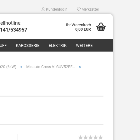
Kundenlogin
Merkzettel
ellhotline:
Ihr Warenkorb
8141/534957
0,00 EUR
UFF
KAROSSERIE
ELEKTRIK
WEITERE
»
»
2020 (6kW)
Minauto Cross VLGUV52BF...
len
ergessen?