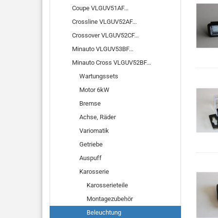
Coupe VLGUV51AF...
Crossline VLGUV52AF...
Crossover VLGUV52CF...
Minauto VLGUV53BF...
Minauto Cross VLGUV52BF...
Wartungssets
Motor 6kW
Bremse
Achse, Räder
Variomatik
Getriebe
Auspuff
Karosserie
Karosserieteile
Montagezubehör
Beleuchtung