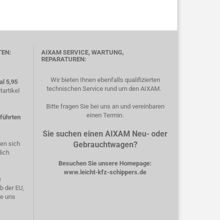
TEN:
AIXAM SERVICE, WARTUNG,
REPARATUREN:
Wir bieten Ihnen ebenfalls qualifizierten
l 5,95
technischen Service rund um den AIXAM.
artikel
Bitte fragen Sie bei uns an und vereinbaren
einen Termin.
eführten
Sie suchen einen AIXAM Neu- oder
hen sich
Gebrauchtwagen?
lich
Besuchen Sie unsere Homepage:
www.leicht-kfz-schippers.de
e
b der EU,
ie uns