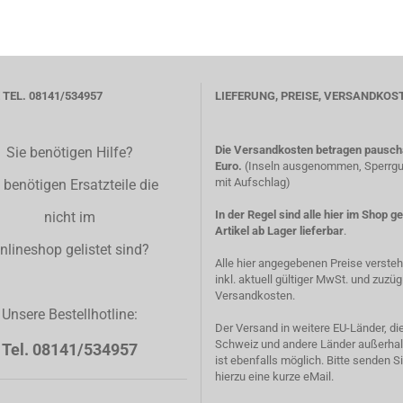
TEL. 08141/534957
LIEFERUNG, PREISE, VERSANDKOS
Die Versandkosten betragen pauscha
Sie benötigen Hilfe?
Euro.
(Inseln ausgenommen, Sperrgut
mit Aufschlag)
 benötigen Ersatzteile die
In der Regel sind alle hier im Shop g
nicht im
Artikel ab Lager lieferbar
.
nlineshop gelistet sind?
Alle hier angegebenen Preise verste
inkl. aktuell gültiger MwSt. und zuzüg
Versandkosten.
Unsere Bestellhotline:
Der Versand in weitere EU-Länder, di
Schweiz und andere Länder außerhal
Tel. 08141/534957
ist ebenfalls möglich. Bitte senden S
hierzu eine kurze eMail.