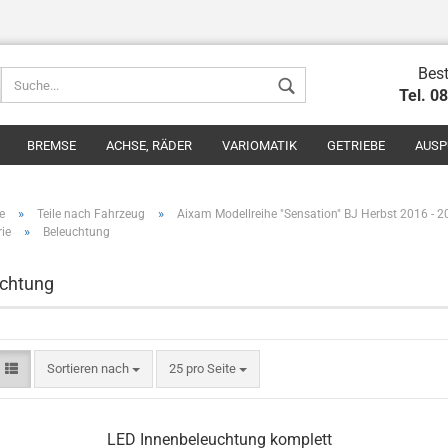
Best
Tel. 0
BREMSE
ACHSE, RÄDER
VARIOMATIK
GETRIEBE
AUSP
»
»
e
Teile nach Fahrzeug
Aixam Modellreihe "Sensation" BJ Herbst 2016 - 
»
ie
Beleuchtung
chtung
Konto erstel
Passwort v
Sortieren nach
25 pro Seite
LED Innenbeleuchtung komplett