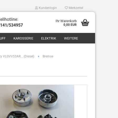
Kundenlogin
Merkzettel
ellhotline:
Ihr Warenkorb
8141/534957
0,00 EUR
UFF
KAROSSERIE
ELEKTRIK
WEITERE
»
ty VLGVV53AR... (Diesel)
Bremse
len
ergessen?