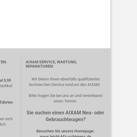
TEN:
AIXAM SERVICE, WARTUNG,
REPARATUREN:
Wir bieten Ihnen ebenfalls qualifizierten
l 5,95
technischen Service rund um den AIXAM.
artikel
Bitte fragen Sie bei uns an und vereinbaren
einen Termin.
eführten
Sie suchen einen AIXAM Neu- oder
hen sich
Gebrauchtwagen?
lich
Besuchen Sie unsere Homepage:
www.leicht-kfz-schippers.de