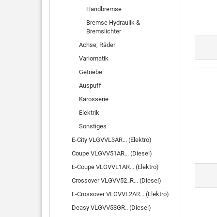
Handbremse
Bremse Hydraulik &
Bremslichter
Achse, Räder
Variomatik
Getriebe
Auspuff
Karosserie
Elektrik
Sonstiges
E-City VLGVVL3AR... (Elektro)
Coupe VLGVV51AR... (Diesel)
E-Coupe VLGVVL1AR... (Elektro)
Crossover VLGVV52_R... (Diesel)
E-Crossover VLGVVL2AR... (Elektro)
Deasy VLGVV53GR.. (Diesel)