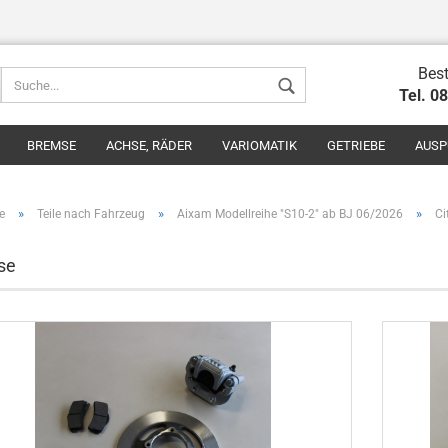
Best
Tel. 0
BREMSE
ACHSE, RÄDER
VARIOMATIK
GETRIEBE
AUSP
»
»
»
e
Teile nach Fahrzeug
Aixam Modellreihe "S10-2" ab BJ 06/2026
Ci
se
Konto erstel
Passwort v