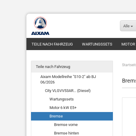
Alle
TEILE NACH FAHRZEUG
WARTUNGSSETS
MOTOR
Startseit
Teile nach Fahrzeug
Aixam Modellreihe "S10-2" ab BJ
Brem
06/2026
City VLGVV53AR... (Diesel)
Wartungssets
Motor 6 kW E5+
Bremse
Bremse vorne
Bremse hinten