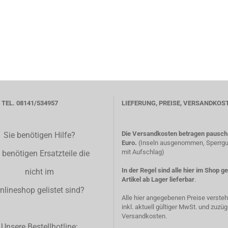
TEL. 08141/534957
LIEFERUNG, PREISE, VERSANDKOS
Die Versandkosten betragen pauscha
Sie benötigen Hilfe?
Euro.
(Inseln ausgenommen, Sperrgut
mit Aufschlag)
 benötigen Ersatzteile die
In der Regel sind alle hier im Shop g
nicht im
Artikel ab Lager lieferbar
.
nlineshop gelistet sind?
Alle hier angegebenen Preise verste
inkl. aktuell gültiger MwSt. und zuzüg
Versandkosten.
Unsere Bestellhotline: