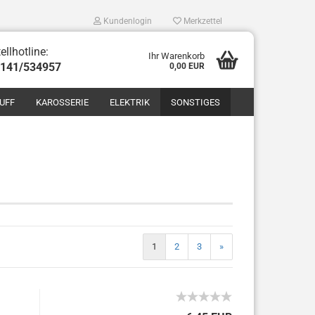
Kundenlogin
Merkzettel
ellhotline:
Ihr Warenkorb
8141/534957
0,00 EUR
UFF
KAROSSERIE
ELEKTRIK
SONSTIGES
len
ergessen?
1
2
3
»