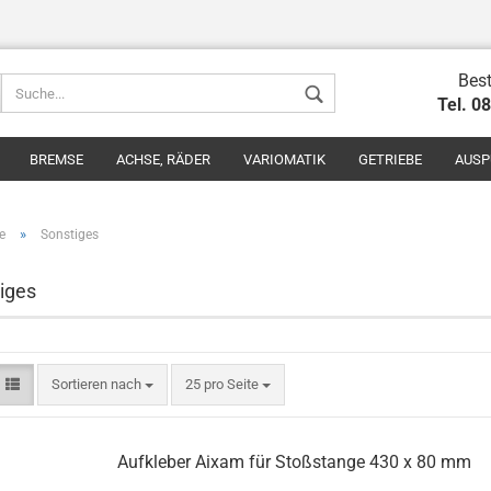
Best
Tel. 0
BREMSE
ACHSE, RÄDER
VARIOMATIK
GETRIEBE
AUSP
»
e
Sonstiges
iges
Konto erstel
Passwort v
Sortieren nach
25 pro Seite
Aufkleber Aixam für Stoßstange 430 x 80 mm