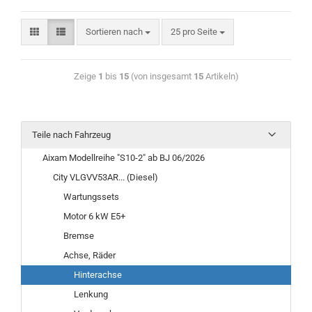
Sortieren nach
25 pro Seite
Zeige
1
bis
15
(von insgesamt
15
Artikeln)
Teile nach Fahrzeug
Aixam Modellreihe "S10-2" ab BJ 06/2026
City VLGVV53AR... (Diesel)
Wartungssets
Motor 6 kW E5+
Bremse
Achse, Räder
Hinterachse
Lenkung