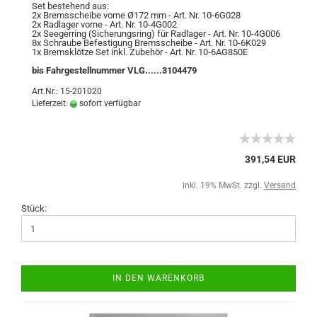
Set bestehend aus:
2x Bremsscheibe vorne Ø172 mm - Art. Nr. 10-6G028
2x Radlager vorne - Art. Nr. 10-4G002
2x Seegerring (Sicherungsring) für Radlager - Art. Nr. 10-4G006
8x Schraube Befestigung Bremsscheibe - Art. Nr. 10-6K029
1x Bremsklötze Set inkl. Zubehör - Art. Nr. 10-6AG850E
bis Fahrgestellnummer VLG......3104479
Art.Nr.: 15-201020
Lieferzeit:
sofort verfügbar
391,54 EUR
inkl. 19% MwSt. zzgl.
Versand
Stück:
IN DEN WARENKORB