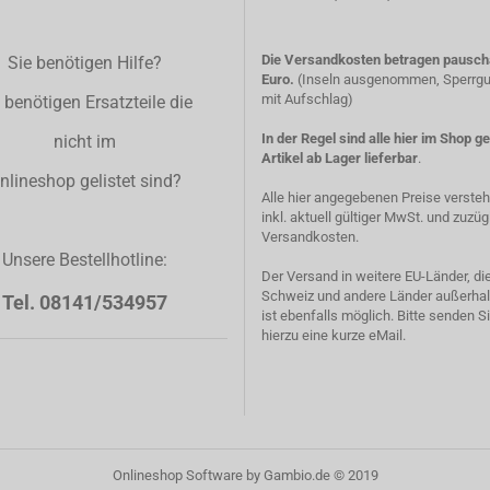
Die Versandkosten betragen pauscha
Sie benötigen Hilfe?
Euro.
(Inseln ausgenommen, Sperrgut
mit Aufschlag)
 benötigen Ersatzteile die
In der Regel sind alle hier im Shop g
nicht im
Artikel ab Lager lieferbar
.
nlineshop gelistet sind?
Alle hier angegebenen Preise verste
inkl. aktuell gültiger MwSt. und zuzüg
Versandkosten.
Unsere Bestellhotline:
Der Versand in weitere EU-Länder, di
Schweiz und andere Länder außerhal
Tel. 08141/534957
ist ebenfalls möglich. Bitte senden S
hierzu eine kurze eMail.
Onlineshop Software
by Gambio.de © 2019