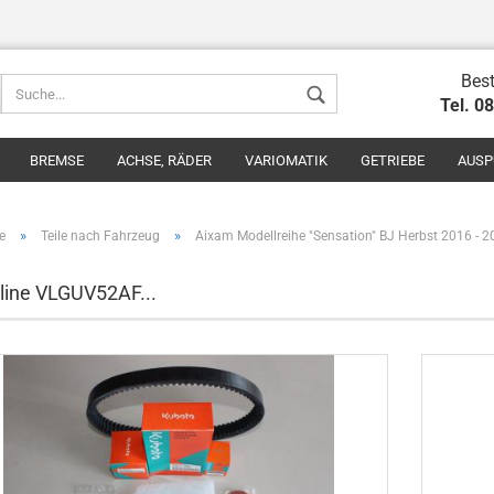
Best
Tel. 0
BREMSE
ACHSE, RÄDER
VARIOMATIK
GETRIEBE
AUSP
»
»
e
Teile nach Fahrzeug
Aixam Modellreihe "Sensation" BJ Herbst 2016 - 
line VLGUV52AF...
Konto erstel
Passwort v