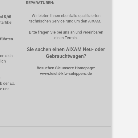
REPARATUREN:
Wir bieten Ihnen ebenfalls qualifizierten
l 5,95
technischen Service rund um den AIXAM.
artikel
Bitte fragen Sie bei uns an und vereinbaren
einen Termin.
eführten
Sie suchen einen AIXAM Neu- oder
hen sich
Gebrauchtwagen?
lich
Besuchen Sie unsere Homepage:
www.leicht-kfz-schippers.de
e
b der EU,
ie uns