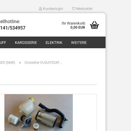
Kundenlogin
Merkzettel
ellhotline:
Ihr Warenkorb
8141/534957
0,00 EUR
UFF
KAROSSERIE
ELEKTRIK
WEITERE
»
2020 (6kW)
Crossline VLGUV52AF...
len
ergessen?