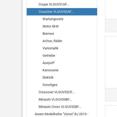
Coupe VLGUV51AF...
Crossline VLGUV52AF...
Wartungssets
Motor 6kW
Bremse
Achse, Räder
Variomatik
Getriebe
Auspuff
Karosserie
Elektrik
Sonstiges
Crossover VLGUV52CF...
Minauto VLGUV53BF...
Minauto Cross VLGUV52BF...
Aixam Modellreihe "Vision" BJ 2013 -