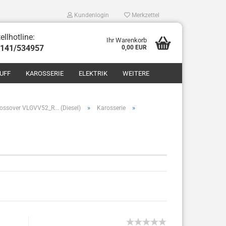
Kundenlogin
Merkzettel
ellhotline:
Ihr Warenkorb
8141/534957
0,00 EUR
UFF
KAROSSERIE
ELEKTRIK
WEITERE
»
»
ossover VLGVV52_R... (Diesel)
Karosserie
len
ergessen?