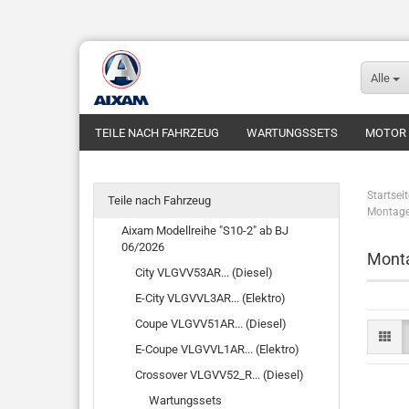
Alle
TEILE NACH FAHRZEUG
WARTUNGSSETS
MOTOR
Startseit
Teile nach Fahrzeug
Montage
Aixam Modellreihe "S10-2" ab BJ
06/2026
Mont
City VLGVV53AR... (Diesel)
E-City VLGVVL3AR... (Elektro)
Coupe VLGVV51AR... (Diesel)
E-Coupe VLGVVL1AR... (Elektro)
Crossover VLGVV52_R... (Diesel)
Wartungssets