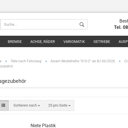
Best
Tel. 0
BREMSE
ACHSE, RÄDER
VARIOMATIK
GETRIEBE
AUSP
»
»
»
e
Teile nach Fahrzeug
Aixam Modellreihe "S10-2" ab BJ 06/2026
Cr
zubehör
agezubehör
Konto erstel
Passwort v
Sortieren nach
25 pro Seite
Niete Plastik