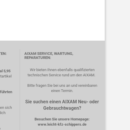
TEN:
AIXAM SERVICE, WARTUNG,
REPARATUREN:
Wir bieten Ihnen ebenfalls qualifizierten
l 5,95
technischen Service rund um den AIXAM.
artikel
Bitte fragen Sie bei uns an und vereinbaren
einen Termin.
eführten
Sie suchen einen AIXAM Neu- oder
hen sich
Gebrauchtwagen?
lich
Besuchen Sie unsere Homepage:
www.leicht-kfz-schippers.de
e