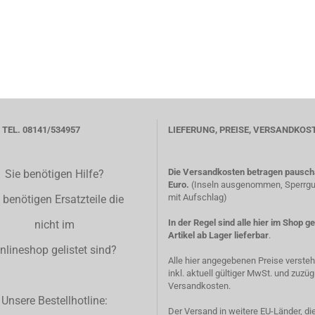
TEL. 08141/534957
LIEFERUNG, PREISE, VERSANDKOS
Die Versandkosten betragen pauscha
Sie benötigen Hilfe?
Euro.
(Inseln ausgenommen, Sperrgut
mit Aufschlag)
 benötigen Ersatzteile die
In der Regel sind alle hier im Shop g
nicht im
Artikel ab Lager lieferbar
.
nlineshop gelistet sind?
Alle hier angegebenen Preise verste
inkl. aktuell gültiger MwSt. und zuzüg
Versandkosten.
Unsere Bestellhotline:
Der Versand in weitere EU-Länder, di