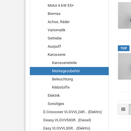
Motor 6 kW E5+
Bremse
Achse, Räder
Variomatik
Getriebe
Auspuff
TOP
Karosserie
Karosserieteile
Montagezubehör
Beleuchtung
Klebstoffe
Elektrik
Sonstiges
E-Crossover VLGVVL2AR... (Elektro)
Deasy VLGVV53GR.. (Diesel)
Easy VLGVVL3GR... (Elektro)