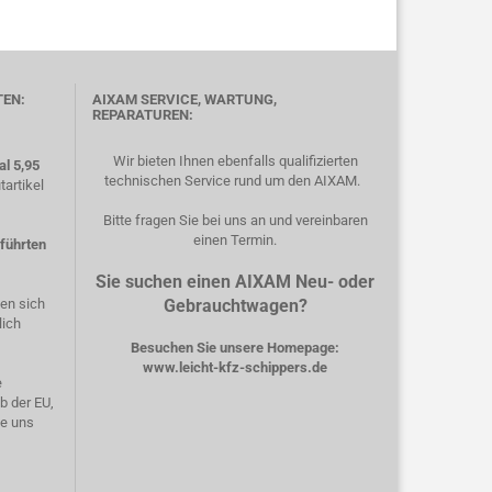
TEN:
AIXAM SERVICE, WARTUNG,
REPARATUREN:
Wir bieten Ihnen ebenfalls qualifizierten
l 5,95
technischen Service rund um den AIXAM.
artikel
Bitte fragen Sie bei uns an und vereinbaren
einen Termin.
eführten
Sie suchen einen AIXAM Neu- oder
hen sich
Gebrauchtwagen?
lich
Besuchen Sie unsere Homepage:
www.leicht-kfz-schippers.de
e
b der EU,
ie uns