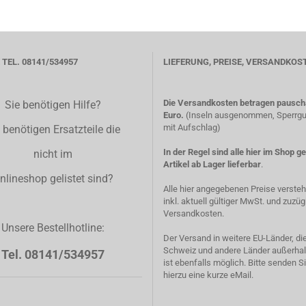
TEL. 08141/534957
LIEFERUNG, PREISE, VERSANDKOS
Die Versandkosten betragen pauscha
Sie benötigen Hilfe?
Euro.
(Inseln ausgenommen, Sperrgut
mit Aufschlag)
 benötigen Ersatzteile die
In der Regel sind alle hier im Shop g
nicht im
Artikel ab Lager lieferbar
.
nlineshop gelistet sind?
Alle hier angegebenen Preise verste
inkl. aktuell gültiger MwSt. und zuzüg
Versandkosten.
Unsere Bestellhotline:
Der Versand in weitere EU-Länder, di
Schweiz und andere Länder außerhal
Tel. 08141/534957
ist ebenfalls möglich. Bitte senden S
hierzu eine kurze eMail.