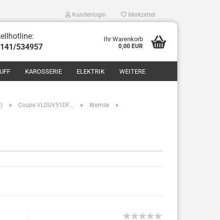
Kundenlogin
Merkzettel
ellhotline:
Ihr Warenkorb
8141/534957
0,00 EUR
UFF
KAROSSERIE
ELEKTRIK
WEITERE
»
»
»
)
Coupe VLGUV51DF...
Bremse
len
ergessen?