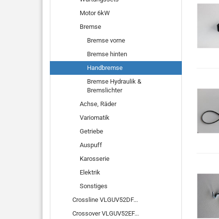
Motor 6kW
Bremse
Bremse vorne
Bremse hinten
Handbremse
Bremse Hydraulik &
Bremslichter
Achse, Räder
Variomatik
Getriebe
Auspuff
Karosserie
Elektrik
Sonstiges
Crossline VLGUV52DF...
Crossover VLGUV52EF...