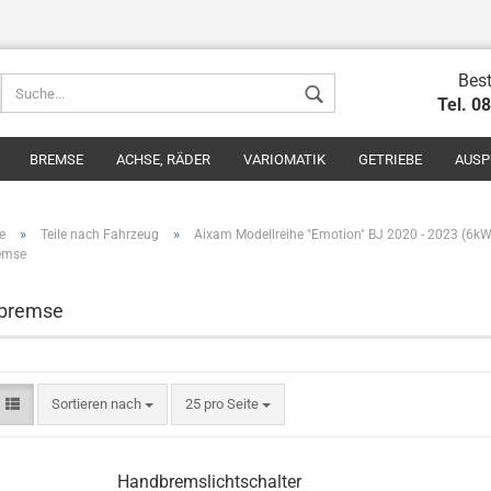
Best
Tel. 0
BREMSE
ACHSE, RÄDER
VARIOMATIK
GETRIEBE
AUSP
»
»
e
Teile nach Fahrzeug
Aixam Modellreihe "Emotion" BJ 2020 - 2023 (6kW
emse
bremse
Konto erstel
Passwort v
Sortieren nach
25 pro Seite
Handbremslichtschalter