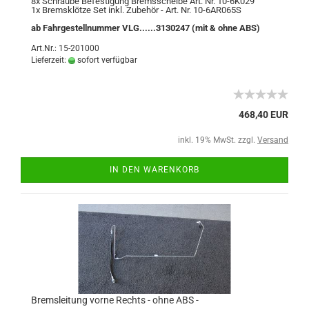
8x Schraube Befestigung Bremsscheibe Art. Nr. 10-6K029
1x Bremsklötze Set inkl. Zubehör - Art. Nr. 10-6AR065S
ab Fahrgestellnummer VLG......3130247 (mit & ohne ABS)
Art.Nr.: 15-201000
Lieferzeit:
sofort verfügbar
468,40 EUR
inkl. 19% MwSt. zzgl.
Versand
IN DEN WARENKORB
Bremsleitung vorne Rechts - ohne ABS -