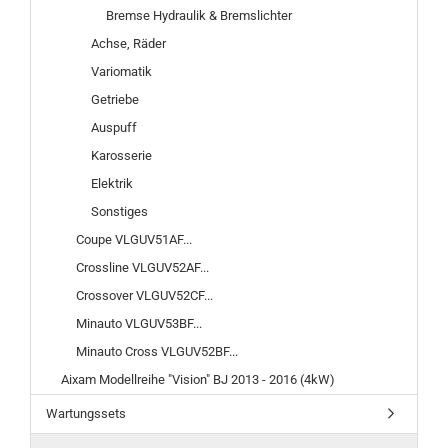
Bremse Hydraulik & Bremslichter
Achse, Räder
Variomatik
Getriebe
Auspuff
Karosserie
Elektrik
Sonstiges
Coupe VLGUV51AF...
Crossline VLGUV52AF...
Crossover VLGUV52CF...
Minauto VLGUV53BF...
Minauto Cross VLGUV52BF...
Aixam Modellreihe "Vision" BJ 2013 - 2016 (4kW)
Wartungssets