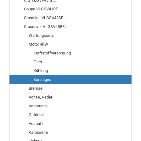
City VLGSV43RF...
Coupe VLGSV41RF...
Crossline VLGSV42SF...
Crossover VLGSV45RF...
Wartungssets
Motor 4kW
Kraftstoffversorgung
Filter
Kühlung
Sonstiges
Bremse
Achse, Räder
Variomatik
Getriebe
Auspuff
Karosserie