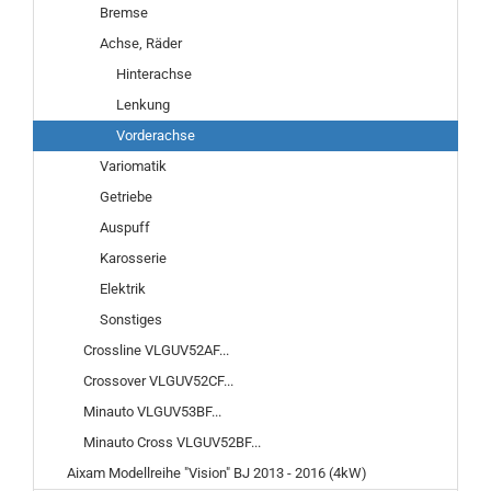
Bremse
Achse, Räder
Hinterachse
Lenkung
Vorderachse
Variomatik
Getriebe
Auspuff
Karosserie
Elektrik
Sonstiges
Crossline VLGUV52AF...
Crossover VLGUV52CF...
Minauto VLGUV53BF...
Minauto Cross VLGUV52BF...
Aixam Modellreihe "Vision" BJ 2013 - 2016 (4kW)