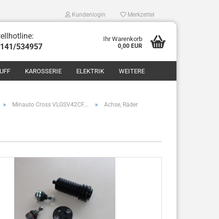
Kundenlogin
Merkzettel
ellhotline:
Ihr Warenkorb
8141/534957
0,00 EUR
UFF
KAROSSERIE
ELEKTRIK
WEITERE
»
»
Minauto Cross VLGSV42CF...
Achse, Räder
len
ergessen?