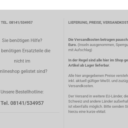
TEL. 08141/534957
LIEFERUNG, PREISE, VERSANDKOS
Die Versandkosten betragen pauscha
Sie benötigen Hilfe?
Euro.
(Inseln ausgenommen, Sperrgut
mit Aufschlag)
 benötigen Ersatzteile die
In der Regel sind alle hier im Shop g
nicht im
Artikel ab Lager lieferbar
.
nlineshop gelistet sind?
Alle hier angegebenen Preise verste
inkl. aktuell gültiger MwSt. und zuzüg
Versandkosten.
Unsere Bestellhotline:
Der Versand in weitere EU-Länder, di
Schweiz und andere Länder außerhal
Tel. 08141/534957
ist ebenfalls möglich. Bitte senden S
hierzu eine kurze eMail.