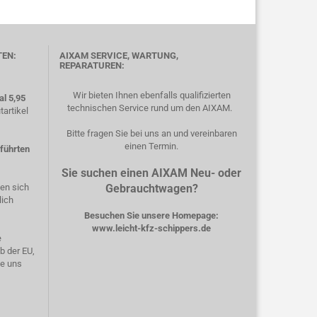
TEN:
AIXAM SERVICE, WARTUNG,
REPARATUREN:
Wir bieten Ihnen ebenfalls qualifizierten
l 5,95
technischen Service rund um den AIXAM.
artikel
Bitte fragen Sie bei uns an und vereinbaren
einen Termin.
eführten
Sie suchen einen AIXAM Neu- oder
hen sich
Gebrauchtwagen?
lich
Besuchen Sie unsere Homepage:
www.leicht-kfz-schippers.de
e
b der EU,
ie uns