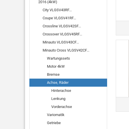
2016 (4kW)
City VLGSV43RF...
Coupe VLGSV41RF...
Crossline VLGSV42SF...
Crossover VLGSV45RF...
Minauto VLGSV43CF...
Minauto Cross VLGSV42CF...
Wartungssets
Motor 4kW
Bremse
Achse, Räder
Hinterachse
Lenkung
Vorderachse
Variomatik
Getriebe