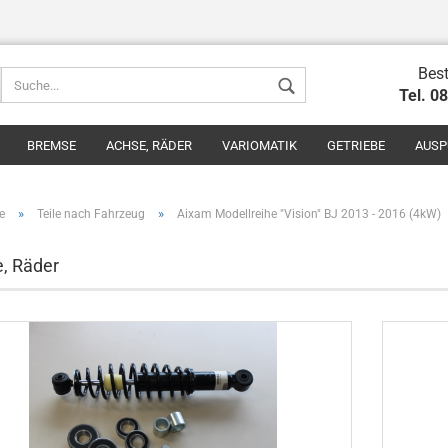
Best
Tel. 0
BREMSE
ACHSE, RÄDER
VARIOMATIK
GETRIEBE
AUSP
»
»
e
Teile nach Fahrzeug
Aixam Modellreihe "Vision" BJ 2013 - 2016 (4kW)
, Räder
Konto erstel
Passwort v