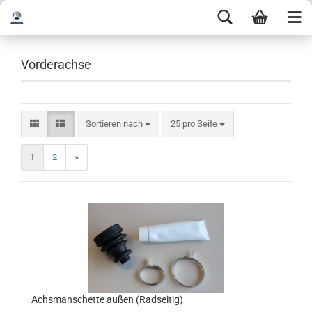
Vorderachse
Sortieren nach
25 pro Seite
1
2
»
Achsmanschette außen (Radseitig)