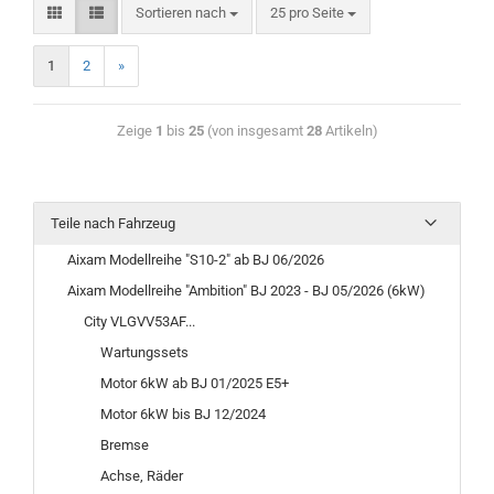
Sortieren nach
25 pro Seite
1
2
»
Zeige
1
bis
25
(von insgesamt
28
Artikeln)
Teile nach Fahrzeug
Aixam Modellreihe "S10-2" ab BJ 06/2026
Aixam Modellreihe "Ambition" BJ 2023 - BJ 05/2026 (6kW)
City VLGVV53AF...
Wartungssets
Motor 6kW ab BJ 01/2025 E5+
Motor 6kW bis BJ 12/2024
Bremse
Achse, Räder