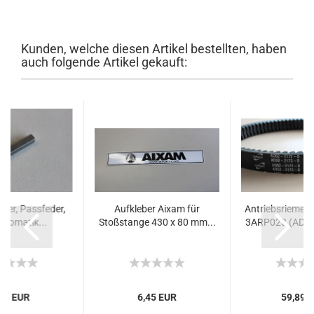
Kunden, welche diesen Artikel bestellten, haben
auch folgende Artikel gekauft:
der, Passfeder,
Aufkleber Aixam für
Antriebsriemen
ariomatik...
Stoßstange 430 x 80 mm...
3ARP023 (AD52-
,96 EUR
6,45 EUR
59,89 