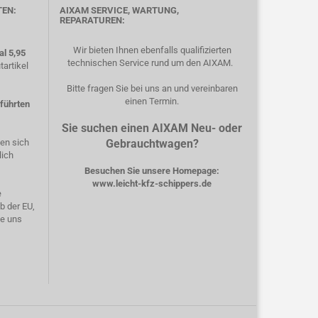
TEN:
AIXAM SERVICE, WARTUNG,
REPARATUREN:
Wir bieten Ihnen ebenfalls qualifizierten
l 5,95
technischen Service rund um den AIXAM.
artikel
Bitte fragen Sie bei uns an und vereinbaren
einen Termin.
eführten
Sie suchen einen AIXAM Neu- oder
hen sich
Gebrauchtwagen?
lich
Besuchen Sie unsere Homepage:
www.leicht-kfz-schippers.de
e
b der EU,
ie uns