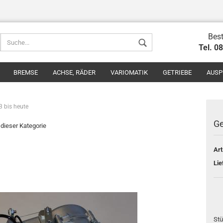
Best
Tel. 0
BREMSE
ACHSE, RÄDER
VARIOMATIK
GETRIEBE
AUSP
3 bis heute
Ge
n dieser Kategorie
Art
Konto erstel
Lie
Passwort v
Stü