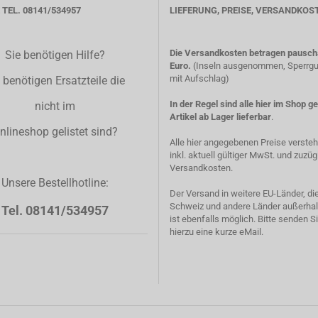
TEL. 08141/534957
LIEFERUNG, PREISE, VERSANDKOS
Die Versandkosten betragen pauscha
Sie benötigen Hilfe?
Euro.
(Inseln ausgenommen, Sperrgut
mit Aufschlag)
 benötigen Ersatzteile die
In der Regel sind alle hier im Shop g
nicht im
Artikel ab Lager lieferbar
.
nlineshop gelistet sind?
Alle hier angegebenen Preise verste
inkl. aktuell gültiger MwSt. und zuzüg
Versandkosten.
Unsere Bestellhotline:
Der Versand in weitere EU-Länder, di
Schweiz und andere Länder außerhal
Tel. 08141/534957
ist ebenfalls möglich. Bitte senden S
hierzu eine kurze eMail.