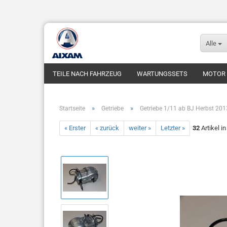
Alle
TEILE NACH FAHRZEUG
WARTUNGSSETS
MOTOR
FUNDGRUBE
FAHRZEUGE
»
»
Startseite
Getriebe
Getriebe 1/11 ab BJ Herbst 201
« Erster
« zurück
weiter »
Letzter »
32
Artikel i