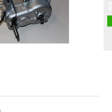
Stü
)