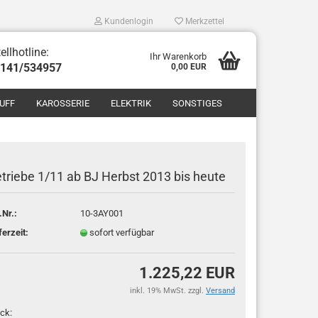
Kundenlogin
Merkzettel
ellhotline:
Ihr Warenkorb
8141/534957
0,00 EUR
UFF
KAROSSERIE
ELEKTRIK
SONSTIGES
triebe 1/11 ab BJ Herbst 2013 bis heute
.Nr.:
10-3AY001
len
ferzeit:
sofort verfügbar
ergessen?
1.225,22 EUR
inkl. 19% MwSt. zzgl.
Versand
ck: