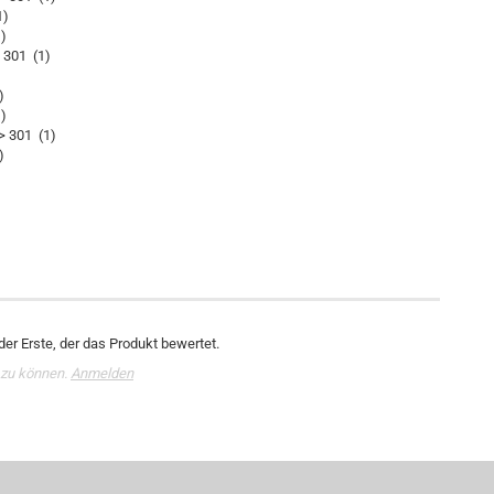
1)
)
 301 (1)
)
)
 301 (1)
)
er Erste, der das Produkt bewertet.
 zu können.
Anmelden