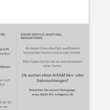
TEN:
AIXAM SERVICE, WARTUNG,
REPARATUREN:
Wir bieten Ihnen ebenfalls qualifizierten
l 5,95
technischen Service rund um den AIXAM.
artikel
Bitte fragen Sie bei uns an und vereinbaren
einen Termin.
eführten
Sie suchen einen AIXAM Neu- oder
hen sich
Gebrauchtwagen?
lich
Besuchen Sie unsere Homepage:
www.leicht-kfz-schippers.de
e
b der EU,
ie uns