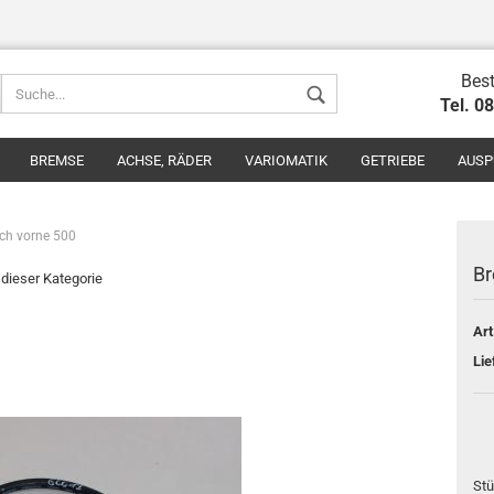
Best
Tel. 0
BREMSE
ACHSE, RÄDER
VARIOMATIK
GETRIEBE
AUSP
ch vorne 500
Br
n dieser Kategorie
Art
Konto erstel
Lie
Passwort v
Stü