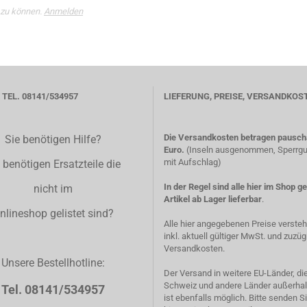
 zu können.
Anmelden
TEL. 08141/534957
LIEFERUNG, PREISE, VERSANDKOS
Die Versandkosten betragen pauscha
Sie benötigen Hilfe?
Euro.
(Inseln ausgenommen, Sperrgut
mit Aufschlag)
 benötigen Ersatzteile die
In der Regel sind alle hier im Shop g
nicht im
Artikel ab Lager lieferbar
.
nlineshop gelistet sind?
Alle hier angegebenen Preise verste
inkl. aktuell gültiger MwSt. und zuzüg
Versandkosten.
Unsere Bestellhotline:
Der Versand in weitere EU-Länder, di
Schweiz und andere Länder außerhal
Tel. 08141/534957
ist ebenfalls möglich. Bitte senden S