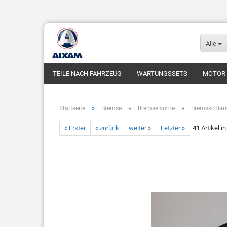
Alle
TEILE NACH FAHRZEUG
WARTUNGSSETS
MOTOR
FUNDGRUBE
FAHRZEUGE
»
»
»
Startseite
Bremse
Bremse vorne
Bremsschlau
« Erster
« zurück
weiter »
Letzter »
41
Artikel i