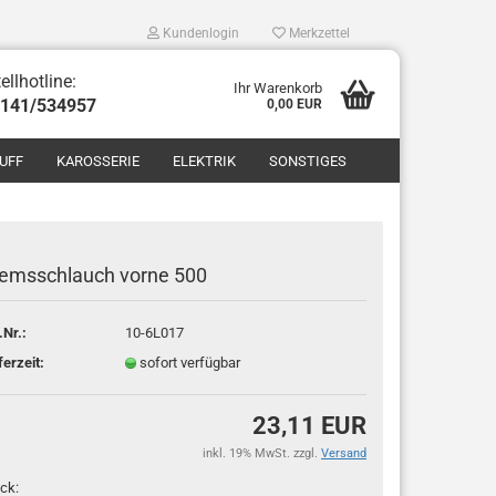
Kundenlogin
Merkzettel
ellhotline:
Ihr Warenkorb
8141/534957
0,00 EUR
UFF
KAROSSERIE
ELEKTRIK
SONSTIGES
emsschlauch vorne 500
.Nr.:
10-6L017
len
ferzeit:
sofort verfügbar
ergessen?
23,11 EUR
inkl. 19% MwSt. zzgl.
Versand
ck: