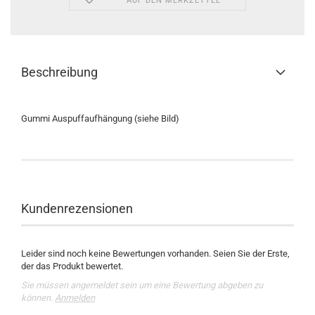
AUF DEN MERKZETTEL
Beschreibung
Gummi Auspuffaufhängung (siehe Bild)
Kundenrezensionen
Leider sind noch keine Bewertungen vorhanden. Seien Sie der Erste,
der das Produkt bewertet.
Sie müssen angemeldet sein um eine Bewertung abgeben zu
können.
Anmelden