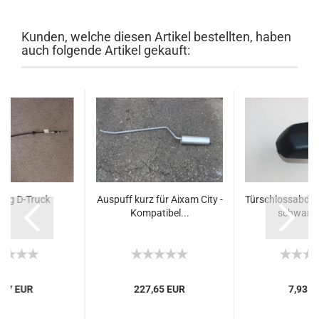
Kunden, welche diesen Artikel bestellten, haben
auch folgende Artikel gekauft:
zug D-Truck
Auspuff kurz für Aixam City -
Türschlossabdec
Kompatibel...
schwarz 
,37 EUR
227,65 EUR
7,93 E