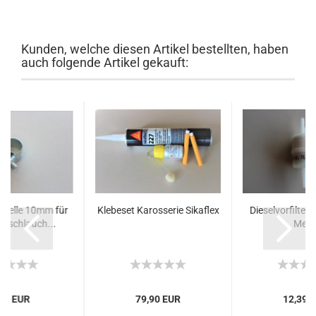
Kunden, welche diesen Artikel bestellten, haben
auch folgende Artikel gekauft:
chelle 10mm für
Klebeset Karosserie Sikaflex
Dieselvorfilter 
ffschlauch...
Meg
,50 EUR
79,90 EUR
12,39 