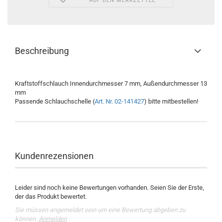
AUF DEN MERKZETTEL
Beschreibung
Kraftstoffschlauch Innendurchmesser 7 mm, Außendurchmesser 13
mm
Passende Schlauchschelle (
Art. Nr. 02-141427
) bitte mitbestellen!
Kundenrezensionen
Leider sind noch keine Bewertungen vorhanden. Seien Sie der Erste,
der das Produkt bewertet.
Sie müssen angemeldet sein um eine Bewertung abgeben zu
können.
Anmelden