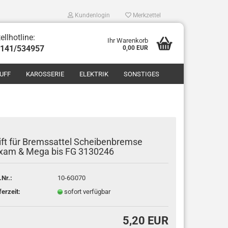
Kundenlogin
Merkzettel
ellhotline:
Ihr Warenkorb
8141/534957
0,00 EUR
UFF
KAROSSERIE
ELEKTRIK
SONSTIGES
ift für Bremssattel Scheibenbremse
xam & Mega bis FG 3130246
len
ergessen?
.Nr.:
10-6G070
ferzeit:
sofort verfügbar
5,20 EUR