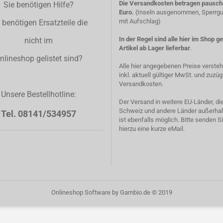
Die Versandkosten betragen pauscha
Sie benötigen Hilfe?
Euro.
(Inseln ausgenommen, Sperrgut
mit Aufschlag)
 benötigen Ersatzteile die
In der Regel sind alle hier im Shop g
nicht im
Artikel ab Lager lieferbar
.
nlineshop gelistet sind?
Alle hier angegebenen Preise verste
inkl. aktuell gültiger MwSt. und zuzüg
Versandkosten.
Unsere Bestellhotline:
Der Versand in weitere EU-Länder, di
Schweiz und andere Länder außerhal
Tel. 08141/534957
ist ebenfalls möglich. Bitte senden S
hierzu eine kurze eMail.
Onlineshop Software
by Gambio.de © 2019