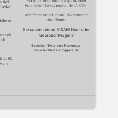
Wir bieten Ihnen ebenfalls qualifizierten
l 5,95
technischen Service rund um den AIXAM.
artikel
Bitte fragen Sie bei uns an und vereinbaren
einen Termin.
eführten
Sie suchen einen AIXAM Neu- oder
hen sich
Gebrauchtwagen?
lich
Besuchen Sie unsere Homepage:
www.leicht-kfz-schippers.de
e
b der EU,
ie uns