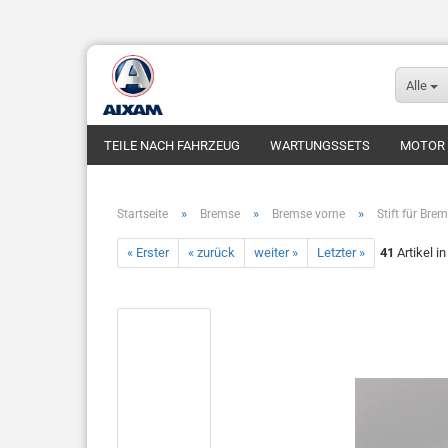
Alle
TEILE NACH FAHRZEUG
WARTUNGSSETS
MOTOR
FUNDGRUBE
FAHRZEUGE
»
»
»
Startseite
Bremse
Bremse vorne
Stift für Br
« Erster
« zurück
weiter »
Letzter »
41
Artikel i