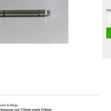
Stü
Stü
Aixam & Mega
durchmesser von 172mm sowie 210mm