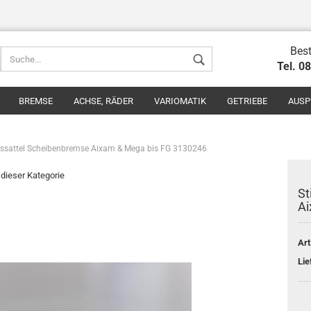
Best
Tel. 0
BREMSE
ACHSE, RÄDER
VARIOMATIK
GETRIEBE
AUSP
emssattel Scheibenbremse Aixam & Mega bis FG 3130246
n dieser Kategorie
St
Ai
Konto erstel
Passwort v
Art
Lie