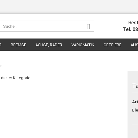
Best
Tel. 0
R
BREMSE
ACHSE, RÄDER
VARIOMATIK
GETRIEBE
AUS
on
n dieser Kategorie
Ta
Konto erst
Art
Passwort 
Lie