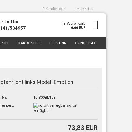
Kundenlogin
Merkzettel
ellhotline:
Ihr Warenkorb
8141/534957
0,00 EUR
PUFF
KAROSSERIE
ELEKTRIK
SONSTIGES
gfahrlicht links Modell Emotion
ellen
.Nr.:
10-800BL153
vergessen?
ferzeit:
sofort
verfügbar
73,83 EUR