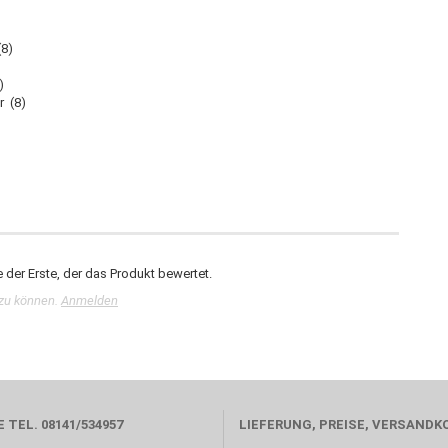
(8)
)
r (8)
der Erste, der das Produkt bewertet.
zu können.
Anmelden
 TEL. 08141/534957
LIEFERUNG, PREISE, VERSANDK