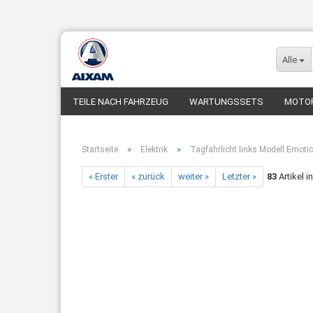
Alle
TEILE NACH FAHRZEUG
WARTUNGSSETS
MOTO
FUNDGRUBE
FAHRZEUGE
»
»
Startseite
Elektrik
Tagfahrlicht links Modell Emoti
« Erster
« zurück
weiter »
Letzter »
83
Artikel i