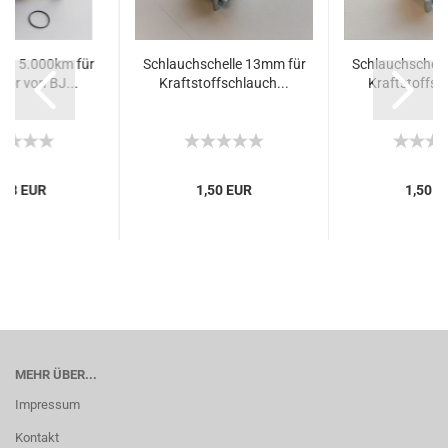
et 5.000km für
Schlauchschelle 13mm für
Schlauchschell
or von BJ...
Kraftstoffschlauch...
Kraftstoffsch
,38 EUR
1,50 EUR
1,50 E
MEHR ÜBER...
Impressum
Kontakt