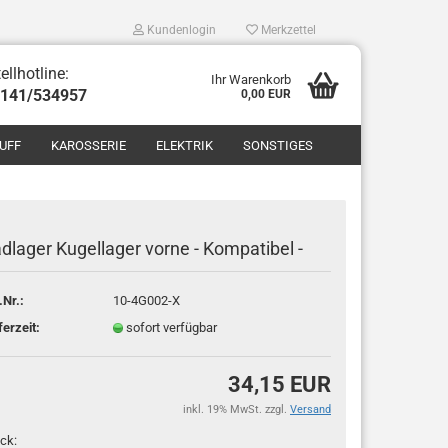
Kundenlogin
Merkzettel
ellhotline:
Ihr Warenkorb
8141/534957
0,00 EUR
UFF
KAROSSERIE
ELEKTRIK
SONSTIGES
dlager Kugellager vorne - Kompatibel -
.Nr.:
10-4G002-X
len
ferzeit:
sofort verfügbar
ergessen?
34,15 EUR
inkl. 19% MwSt. zzgl.
Versand
ck: