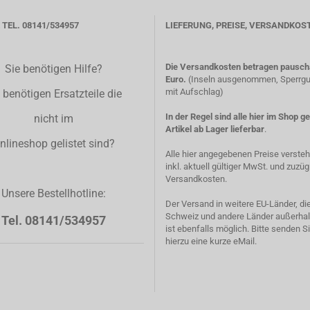
TEL. 08141/534957
LIEFERUNG, PREISE, VERSANDKOS
Die Versandkosten betragen pauscha
Sie benötigen Hilfe?
Euro.
(Inseln ausgenommen, Sperrgut
mit Aufschlag)
 benötigen Ersatzteile die
In der Regel sind alle hier im Shop g
nicht im
Artikel ab Lager lieferbar
.
nlineshop gelistet sind?
Alle hier angegebenen Preise verste
inkl. aktuell gültiger MwSt. und zuzüg
Versandkosten.
Unsere Bestellhotline:
Der Versand in weitere EU-Länder, di
Schweiz und andere Länder außerhal
Tel. 08141/534957
ist ebenfalls möglich. Bitte senden S
hierzu eine kurze eMail.