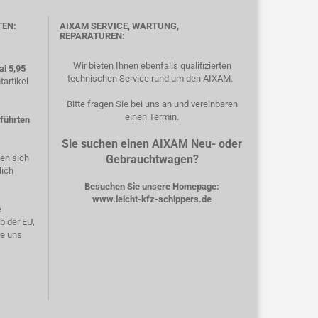
TEN:
AIXAM SERVICE, WARTUNG,
REPARATUREN:
Wir bieten Ihnen ebenfalls qualifizierten
l 5,95
technischen Service rund um den AIXAM.
artikel
Bitte fragen Sie bei uns an und vereinbaren
einen Termin.
eführten
Sie suchen einen AIXAM Neu- oder
hen sich
Gebrauchtwagen?
lich
Besuchen Sie unsere Homepage:
www.leicht-kfz-schippers.de
e
b der EU,
ie uns