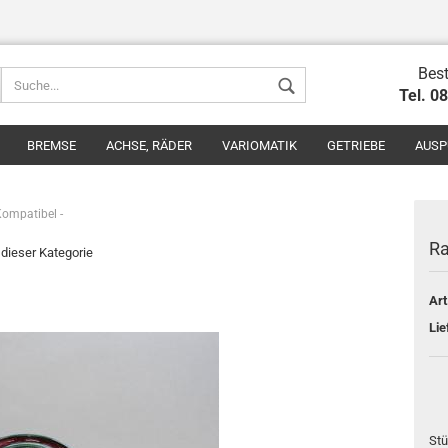
Best
Tel. 0
BREMSE
ACHSE, RÄDER
VARIOMATIK
GETRIEBE
AUSP
Kompatibel -
Ra
n dieser Kategorie
Art
Konto erstel
Lie
Passwort v
Stü