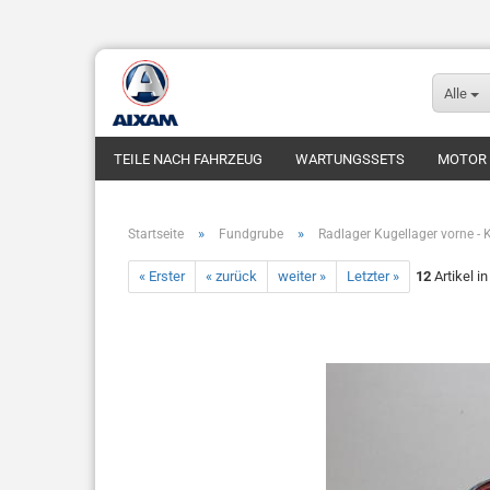
Alle
TEILE NACH FAHRZEUG
WARTUNGSSETS
MOTOR
FUNDGRUBE
FAHRZEUGE
»
»
Startseite
Fundgrube
Radlager Kugellager vorne - 
« Erster
« zurück
weiter »
Letzter »
12
Artikel i