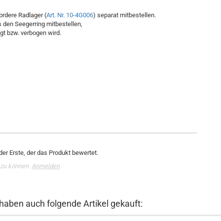
ordere Radlager (
Art. Nr. 10-4G006
) separat mitbestellen.
 den Seegerring mitbestellen,
gt bzw. verbogen wird.
er Erste, der das Produkt bewertet.
 zu können.
Anmelden
 haben auch folgende Artikel gekauft: